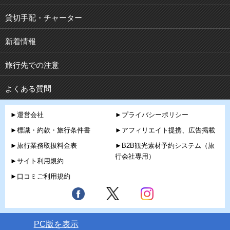
貸切手配・チャーター
新着情報
旅行先での注意
よくある質問
►運営会社
►プライバシーポリシー
►標識・約款・旅行条件書
►アフィリエイト提携、広告掲載
►旅行業務取扱料金表
►B2B観光素材予約システム（旅
行会社専用）
►サイト利用規約
►口コミご利用規約
PC版を表示