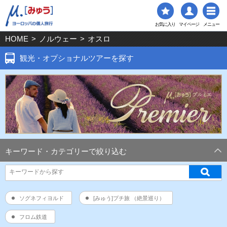
お気に入り
マイページ
メニュー
HOME
>
ノルウェー
>
オスロ
観光・オプショナルツアーを探す
キーワード・カテゴリーで絞り込む
ソグネフィヨルド
[みゅう]プチ旅 （絶景巡り）
フロム鉄道