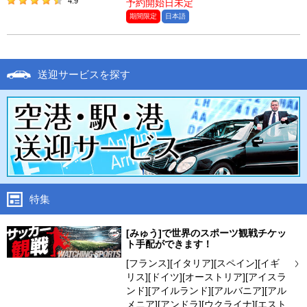
4.9
予約開始日未定
期間限定
日本語
送迎サービスを探す
特集
[みゅう]で世界のスポーツ観戦チケッ
ト手配ができます！
[フランス][イタリア][スペイン][イギ
リス][ドイツ][オーストリア][アイスラ
ンド][アイルランド][アルバニア][アル
メニア][アンドラ][ウクライナ][エスト