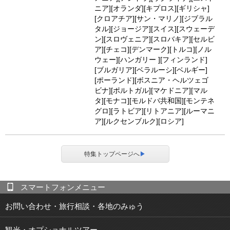
ニア][オランダ][キプロス][ギリシャ]
[クロアチア][サン・マリノ][ジブラル
タル][ジョージア][スイス][スウェーデ
ン][スロヴェニア][スロバキア][セルビ
ア][チェコ][デンマーク][トルコ][ノル
ウェー][ハンガリー ][フィンランド]
[ブルガリア][ベラルーシ][ベルギー]
[ポーランド][ボスニア・ヘルツェゴ
ビナ][ポルトガル][マケドニア][マル
タ][モナコ][モルドバ共和国][モンテネ
グロ][ラトビア][リトアニア][ルーマニ
ア][ルクセンブルク][ロシア]
特集トップページへ
▶
スマートフォンメニュー
お問い合わせ・旅行相談・各地のみゅう
観光・オプショナルツアー