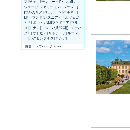
ア][チェコ][デンマーク][トルコ][ノル
ウェー][ハンガリー ][フィンランド]
[ブルガリア][ベラルーシ][ベルギー]
[ポーランド][ボスニア・ヘルツェゴ
ビナ][ポルトガル][マケドニア][マル
タ][モナコ][モルドバ共和国][モンテネ
グロ][ラトビア][リトアニア][ルーマニ
ア][ルクセンブルク][ロシア]
特集トップページへ