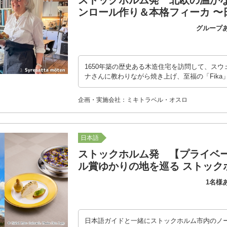
ストックホルム発 北欧の温か
ンロール作り＆本格フィーカ 〜
グループ
1650年築の歴史ある木造住宅を訪問して、ス
ナさんに教わりながら焼き上げ、至福の「Fik
企画・実施会社：ミキトラベル・オスロ
日本語
ストックホルム発 【プライベ
ル賞ゆかりの地を巡る ストック
1名様
日本語ガイドと一緒にストックホルム市内のノ