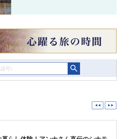
◀◀
▶▶