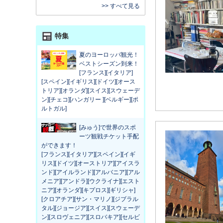
>> すべて見る
特集
夏のヨーロッパ観光！
ベストシーズン到来！
[フランス][イタリア]
[スペイン][イギリス][ドイツ][オース
トリア][オランダ][スイス][スウェーデ
ン][チェコ][ハンガリー ][ベルギー][ポ
ルトガル]
[みゅう]で世界のスポ
ーツ観戦チケット手配
ができます！
[フランス][イタリア][スペイン][イギ
リス][ドイツ][オーストリア][アイスラ
ンド][アイルランド][アルバニア][アル
メニア][アンドラ][ウクライナ][エスト
ニア][オランダ][キプロス][ギリシャ]
[クロアチア][サン・マリノ][ジブラル
タル][ジョージア][スイス][スウェーデ
ン][スロヴェニア][スロバキア][セルビ