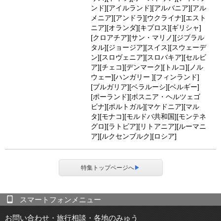
ンド][アイルランド][アルバニア][アル
メニア][アンドラ][ウクライナ][エスト
ニア][オランダ][キプロス][ギリシャ]
[クロアチア][サン・マリノ][ジブラル
タル][ジョージア][スイス][スウェーデ
ン][スロヴェニア][スロバキア][セルビ
ア][チェコ][デンマーク][トルコ][ノル
ウェー][ハンガリー ][フィンランド]
[ブルガリア][ベラルーシ][ベルギー]
[ポーランド][ボスニア・ヘルツェゴ
ビナ][ポルトガル][マケドニア][マル
タ][モナコ][モルドバ共和国][モンテネ
グロ][ラトビア][リトアニア][ルーマニ
ア][ルクセンブルク][ロシア]
特集トップページへ
▶
スマートフォンメニュー
お問い合わせ・旅行相談・各地のみゅう