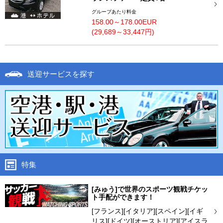
グループあたり料金
158.00～178.00EUR
(29,689～33,447円)
送迎サービスを探す
特集
[みゅう]で世界のスポーツ観戦チケッ
ト手配ができます！
[フランス][イタリア][スペイン][イギ
リス][ドイツ][オーストリア][アイスラ