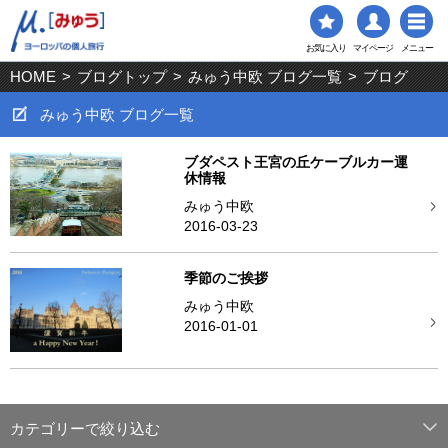
お気に入り
マイページ
メニュー
HOME
>
ブログトップ
>
みゅう中欧 ブログ一覧
>
ブログ
みゅう中欧 ブログ一覧
ブダペスト王宮の丘ケーブルカー運
休情報
みゅう中欧
2016-03-23
季節のご挨拶
みゅう中欧
2016-01-01
カテゴリーで絞り込む