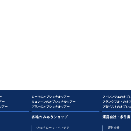
ー
ローマのオプショナルツアー
フィレンツェのオプ
アー
ミュンヘンのオプショナルツアー
フランクフルトのオ
ツアー
プラハのオプショナルツアー
ブダペストのオプシ
各地の みゅうショップ
運営会社・条件書
みゅうローマ・ベネチア
運営会社