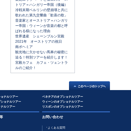
トリア＝ハンガリー帝国（後編）
冷戦末期ベルリンの壁崩壊と共に
歌われた第九交響曲「歓喜の歌」
音楽家とオーストリア＝ハンガリ
ー帝国：ウィーンが音楽の都と呼
ばれる様になった理由
世界遺産 シェーンブルン宮殿
2021年 オーストリアの祝日
南ボヘミア
観光地に欠かせない馬車の秘密に
迫る！特別ツアーを紹介します！
宮殿カフェ カフェ・ツェントラ
ルのご紹介！
ショナルツアー
ベネチアのオプショナルツアー
プショナルツアー
ウィーンのオプショナルツアー
ョナルツアー
リスボンのオプショナルツアー
等
お問い合わせ
よくある質問