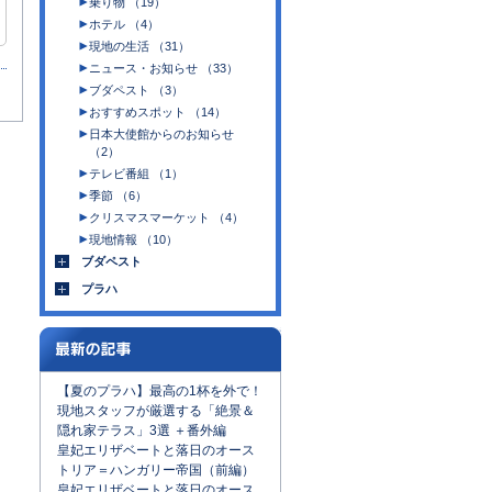
乗り物 （19）
ホテル （4）
現地の生活 （31）
ニュース・お知らせ （33）
ブダペスト （3）
おすすめスポット （14）
日本大使館からのお知らせ
（2）
テレビ番組 （1）
季節 （6）
クリスマスマーケット （4）
現地情報 （10）
ブダペスト
プラハ
【夏のプラハ】最高の1杯を外で！
現地スタッフが厳選する「絶景＆
隠れ家テラス」3選 ＋番外編
皇妃エリザベートと落日のオース
トリア＝ハンガリー帝国（前編）
皇妃エリザベートと落日のオース