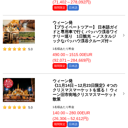
(71,402～278,092円)
期間限定
日本語
ウィーン発
【プライベートツアー】 日本語ガイ
ドと専用車で行く バッハウ渓谷ワイ
ナリー巡り 1日観光 ～ノスタルジ
ックなバッハウ渓谷クルーズ付～
1名様あたり料金
5.0
490.00～1515.00EUR
(92,071～284,669円)
期間限定
日本語
ウィーン発
《11月14日～12月23日限定》4つの
クリスマスマーケットを巡る！ ウィ
ーン旧市街地クリスマスマーケット
散策
1名様あたり料金
5.0
140.00～280.00EUR
(26,306～52,612円)
期間限定
日本語