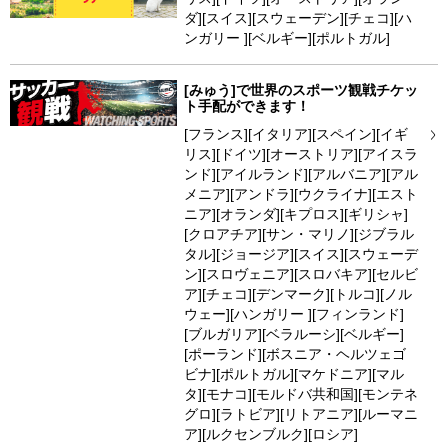
ダ][スイス][スウェーデン][チェコ][ハ
ンガリー ][ベルギー][ポルトガル]
[みゅう]で世界のスポーツ観戦チケッ
ト手配ができます！
[フランス][イタリア][スペイン][イギ
リス][ドイツ][オーストリア][アイスラ
ンド][アイルランド][アルバニア][アル
メニア][アンドラ][ウクライナ][エスト
ニア][オランダ][キプロス][ギリシャ]
[クロアチア][サン・マリノ][ジブラル
タル][ジョージア][スイス][スウェーデ
ン][スロヴェニア][スロバキア][セルビ
ア][チェコ][デンマーク][トルコ][ノル
ウェー][ハンガリー ][フィンランド]
[ブルガリア][ベラルーシ][ベルギー]
[ポーランド][ボスニア・ヘルツェゴ
ビナ][ポルトガル][マケドニア][マル
タ][モナコ][モルドバ共和国][モンテネ
グロ][ラトビア][リトアニア][ルーマニ
ア][ルクセンブルク][ロシア]