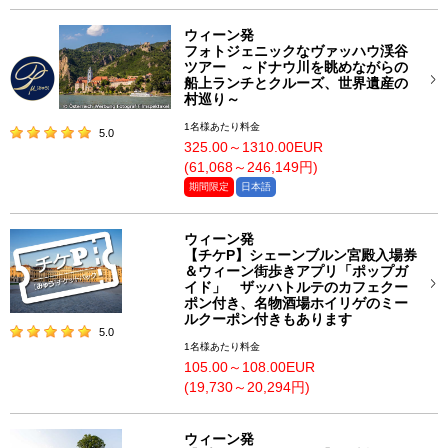
ウィーン発
フォトジェニックなヴァッハウ渓谷
ツアー ～ドナウ川を眺めながらの
船上ランチとクルーズ、世界遺産の
村巡り～
1名様あたり料金
5.0
325.00～1310.00EUR
(61,068～246,149円)
期間限定
日本語
ウィーン発
【チケP】シェーンブルン宮殿入場券
＆ウィーン街歩きアプリ「ポップガ
イド」 ザッハトルテのカフェクー
ポン付き、名物酒場ホイリゲのミー
ルクーポン付きもあります
5.0
1名様あたり料金
105.00～108.00EUR
(19,730～20,294円)
ウィーン発