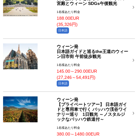
宮殿とウィーン SDGs午後観光
1名様あたり料金
188.00EUR
(35,326円)
日本語
ウィーン発
日本語ガイドと巡るthe王道のウィー
ン旧市街 午前徒歩観光
1名様あたり料金
145.00～290.00EUR
(27,246～54,491円)
日本語
ウィーン発
【プライベートツアー】 日本語ガイ
ドと専用車で行く バッハウ渓谷ワイ
ナリー巡り 1日観光 ～ノスタルジ
ックなバッハウ鉄道付～
1名様あたり料金
380.00～1480.00EUR