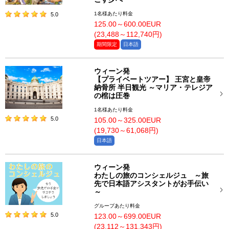
1名様あたり料金
5.0
125.00～600.00EUR
(23,488～112,740円)
期間限定
日本語
ウィーン発
【プライベートツアー】 王宮と皇帝
納骨所 半日観光 ～マリア・テレジア
の棺は圧巻
1名様あたり料金
5.0
105.00～325.00EUR
(19,730～61,068円)
日本語
ウィーン発
わたしの旅のコンシェルジュ ～旅
先で日本語アシスタントがお手伝い
～
グループあたり料金
5.0
123.00～699.00EUR
(23,112～131,343円)