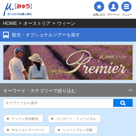
お気に入り
マイページ
メニュー
HOME
>
オーストリア
>
ウィーン
観光・オプショナルツアーを探す
キーワード・カテゴリーで絞り込む
ウィーン市内観光
コンサート・ミュージカル
ザルツカンマーグート
シェーンブルン宮殿