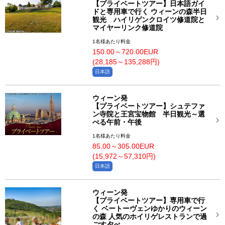
【プライベートツアー】日本語ガイ
ドと専用車で行く ウィーンの森半日
観光 ハイリゲンクロイツ修道院と
マイヤーリンク修道院
1名様あたり料金
150.00～720.00EUR
(28,185～135,288円)
日本語
ウィーン発
【プライベートツアー】シュテファ
ン寺院と王宮宝物館 半日観光～選
べる午前・午後
1名様あたり料金
85.00～305.00EUR
(15,972～57,310円)
日本語
ウィーン発
【プライベートツアー】専用車で行
く ベートーヴェンゆかりのウィーン
の森 人気のホイリゲレストランで過
ごす夕べ