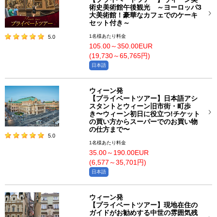
術史美術館午後観光 ～ヨーロッパ3
大美術館！豪華なカフェでのケーキ
セット付き～
1名様あたり料金
5.0
105.00～350.00EUR
(19,730～65,765円)
日本語
ウィーン発
【プライベートツアー】日本語アシ
スタントとウィーン旧市街・町歩
き〜ウィーン初日に役立つ!チケット
の買い方からスーパーでのお買い物
の仕方まで〜
5.0
1名様あたり料金
35.00～190.00EUR
(6,577～35,701円)
日本語
ウィーン発
【プライベートツアー】現地在住の
ガイドがお勧めする中世の雰囲気残