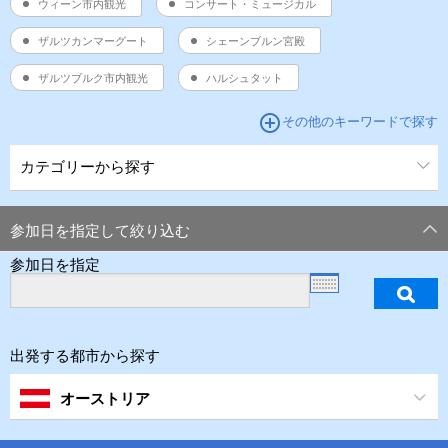
ウィーン市内観光
コンサート・ミュージカル
ザルツカンマーグート
シェーンブルン宮殿
ザルツブルク市内観光
ハルシュタット
add_circle_outline
その他のキーワードで探す
カテゴリーから探す
参加日を指定して絞り込む
参加日を指定
出発する都市から探す
オーストリア