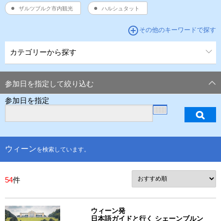
ザルツブルク市内観光
ハルシュタット
add_circle_outline
その他のキーワードで探す
カテゴリーから探す
参加日を指定して絞り込む
参加日を指定
ウィーン
を検索しています。
54
件
ウィーン発
日本語ガイドと行く シェーンブルン