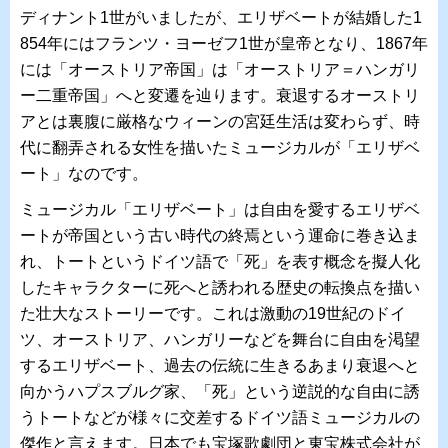
ディナント1世がいましたが、エリザベートが結婚した1
854年にはフランツ・ヨーゼフ1世が皇帝となり、1867年
には「オーストリア帝国」は「オーストリア＝ハンガリ
ー二重帝国」へと変遷を辿ります。衰退するオーストリ
アとは裏腹に厳格なウィーンの宮廷生活は変わらず、時
代に翻弄される女性を描いたミュージカルが「エリザベ
ート」なのです。
ミュージカル「エリザベート」は自由を愛するエリザベ
ートが帝国という古い時代の終焉という運命に巻き込ま
れ、トートというドイツ語で「死」を表す概念を擬人化
したキャラクターに死へと誘われる歴史の転換点を描い
た壮大なストーリーです。これは激動の19世紀のドイ
ツ、オーストリア、ハンガリーなどを舞台に自由を渇望
するエリザベート、過去の伝統に生きるあまり衰退へと
向かうハプスブルグ家、「死」という逆説的な自由に誘
うトートなどが様々に交差するドイツ語ミュージカルの
傑作と言えます。日本でも宝塚歌劇団と東宝株式会社が