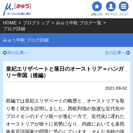
お気に入り
マイページ
メニュー
HOME
>
ブログトップ
>
みゅう中欧 ブログ一覧
>
ブログ詳細
みゅう中欧 ブログ詳細
前の記事へ
次の記事へ
皇妃エリザベートと落日のオーストリア＝ハンガ
リー帝国（後編）
2021-09-02
前編では皇妃エリザベートの略歴と、オーストリアを取
り巻く状況を説明しました。西欧列強が急速な近代化や
プロイセンのドイツ統一が進む一方で、近代化に遅れた
オーストリアが徐々に劣勢になり、内政においても多民
族多言語国家の問題に苦心しています。そんな当時の状