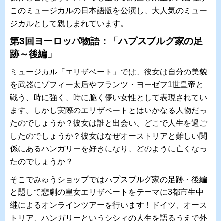
このミュージカルの日本語版を公演し、大人気のミュー
ジカルとして親しまれています。
第3回ヨーロッパ物語：「ハプスブルグ家の足
跡～後編」
ミュージカル「エリザベート」では、彼女は自分の美貌
を武器にゾフィー太后やフランツ・ヨーゼフ1世皇帝と
戦う、時に強く、時に脆く儚い女性として表現されてい
ます。しかし実際のエリザベートとはいかなる人物だっ
たのでしょうか？彼女は誰と出会い、どこで人生を過ご
したのでしょうか？彼女はなぜオーストリアと難しい関
係にあるハンガリーを好きになり、どのように亡くなっ
たのでしょうか？
そこでみゅうショップではハプスブルグ家の足跡・後編
と題して悲劇の皇女エリザベートをテーマに3都市生中
継によるオンラインツアーを行います！ドイツ、オース
トリア、ハンガリーというシシィの人生を語るうえで外