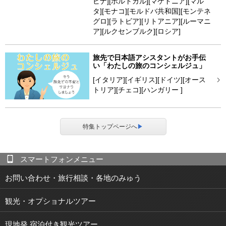
ビナ][ポルトガル][マケドニア][マル
タ][モナコ][モルドバ共和国][モンテネ
グロ][ラトビア][リトアニア][ルーマニ
ア][ルクセンブルク][ロシア]
旅先で日本語アシスタントがお手伝
い「わたしの旅のコンシェルジュ」
[イタリア][イギリス][ドイツ][オース
トリア][チェコ][ハンガリー ]
特集トップページへ
▶
スマートフォンメニュー
お問い合わせ・旅行相談・各地のみゅう
観光・オプショナルツアー
現地発 宿泊付き観光ツアー