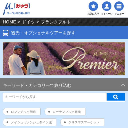
お気に入り
マイページ
メニュー
HOME
>
ドイツ
>
フランクフルト
観光・オプショナルツアーを探す
キーワード・カテゴリーで絞り込む
ロマンチック街道
ローテンブルク観光
ノイシュヴァンシュタイン城
クリスマスマーケット