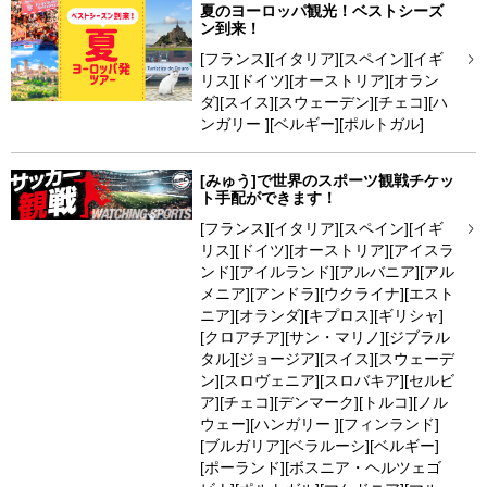
夏のヨーロッパ観光！ベストシーズ
ン到来！
[フランス][イタリア][スペイン][イギ
リス][ドイツ][オーストリア][オラン
ダ][スイス][スウェーデン][チェコ][ハ
ンガリー ][ベルギー][ポルトガル]
[みゅう]で世界のスポーツ観戦チケッ
ト手配ができます！
[フランス][イタリア][スペイン][イギ
リス][ドイツ][オーストリア][アイスラ
ンド][アイルランド][アルバニア][アル
メニア][アンドラ][ウクライナ][エスト
ニア][オランダ][キプロス][ギリシャ]
[クロアチア][サン・マリノ][ジブラル
タル][ジョージア][スイス][スウェーデ
ン][スロヴェニア][スロバキア][セルビ
ア][チェコ][デンマーク][トルコ][ノル
ウェー][ハンガリー ][フィンランド]
[ブルガリア][ベラルーシ][ベルギー]
[ポーランド][ボスニア・ヘルツェゴ