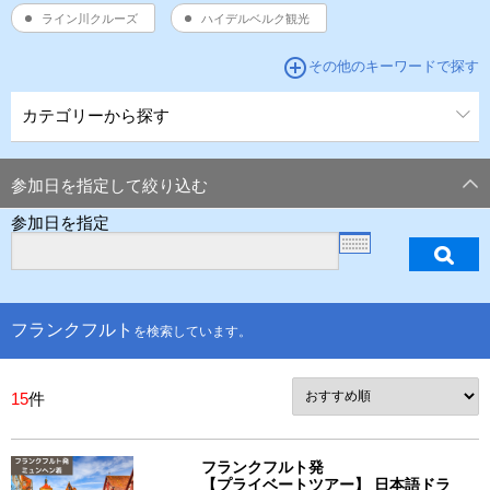
ライン川クルーズ
ハイデルベルク観光
add_circle_outline
その他のキーワードで探す
カテゴリーから探す
参加日を指定して絞り込む
参加日を指定
フランクフルト
を検索しています。
15
件
フランクフルト発
【プライベートツアー】 日本語ドラ