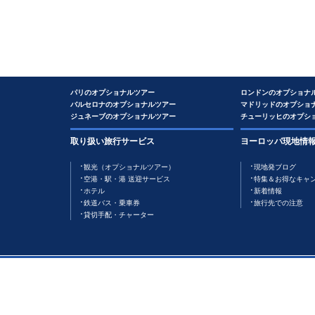
パリのオプショナルツアー
ロンドンのオプショナ
バルセロナのオプショナルツアー
マドリッドのオプショ
ジュネーブのオプショナルツアー
チューリッヒのオプシ
取り扱い旅行サービス
ヨーロッパ現地情
観光（オプショナルツアー）
現地発ブログ
空港・駅・港 送迎サービス
特集＆お得なキャ
ホテル
新着情報
鉄道バス・乗車券
旅行先での注意
貸切手配・チャーター