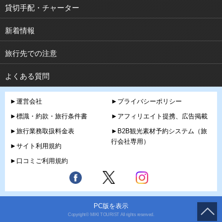
貸切手配・チャーター
新着情報
旅行先での注意
よくある質問
►運営会社
►プライバシーポリシー
►標識・約款・旅行条件書
►アフィリエイト提携、広告掲載
►旅行業務取扱料金表
►B2B観光素材予約システム（旅
行会社専用）
►サイト利用規約
►口コミご利用規約
PC版を表示
Copyright© MIKI TOURIST All rights reserved.