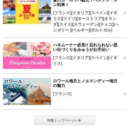
ン到来！
[フランス][イタリア][スペイン][イギ
リス][ドイツ][オーストリア][オラン
ダ][スイス][スウェーデン][チェコ][ハ
ンガリー ][ベルギー][ポルトガル]
ハネムーナー必見!! 忘れられない思
い出づくりをみゅうがお手伝い
[フランス][イタリア][スペイン][イギ
リス]
ロワール地方とノルマンディー地方
の魅力
[フランス]
特集トップページへ
▶