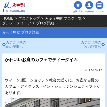
お気に入り
マイページ
メニュー
HOME
>
ブログトップ
>
みゅう中欧 ブログ一覧
>
グルメ・スイーツ
>
ブログ詳細
みゅう中欧 ブログ詳細
カテゴリ内の
カテゴリ内の
前の記事へ
次の記事へ
かわいいお庭のカフェでティータイム
2017-09-17
ウィーン1区、ショッテン教会の近くに、お庭が自慢の
カフェ・ディグラス・イン・ショッテンシュティフトが
あります。