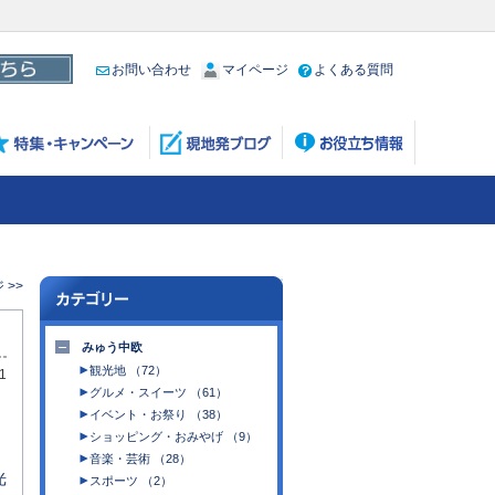
お問い合わせ
マイページ
よくある質問
 >>
みゅう中欧
観光地 （72）
1
グルメ・スイーツ （61）
イベント・お祭り （38）
ショッピング・おみやげ （9）
音楽・芸術 （28）
光
スポーツ （2）