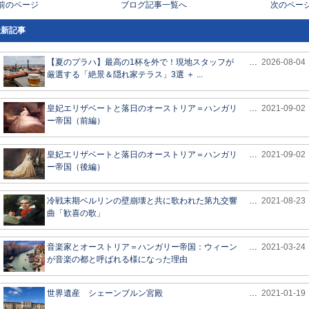
 前のページ
ブログ記事一覧へ
次のページ
最新記事
【夏のプラハ】最高の1杯を外で！現地スタッフが
…
2026-08-04
厳選する「絶景＆隠れ家テラス」3選 ＋ ...
皇妃エリザベートと落日のオーストリア＝ハンガリ
…
2021-09-02
ー帝国（前編）
皇妃エリザベートと落日のオーストリア＝ハンガリ
…
2021-09-02
ー帝国（後編）
冷戦末期ベルリンの壁崩壊と共に歌われた第九交響
…
2021-08-23
曲「歓喜の歌」
音楽家とオーストリア＝ハンガリー帝国：ウィーン
…
2021-03-24
が音楽の都と呼ばれる様になった理由
世界遺産 シェーンブルン宮殿
…
2021-01-19