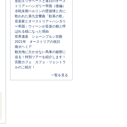
皇妃エリザベートと落日のオース
トリア＝ハンガリー帝国（後編）
冷戦末期ベルリンの壁崩壊と共に
歌われた第九交響曲「歓喜の歌」
音楽家とオーストリア＝ハンガリ
ー帝国：ウィーンが音楽の都と呼
ばれる様になった理由
世界遺産 シェーンブルン宮殿
2021年 オーストリアの祝日
南ボヘミア
観光地に欠かせない馬車の秘密に
迫る！特別ツアーを紹介します！
宮殿カフェ カフェ・ツェントラ
ルのご紹介！
一覧を見る