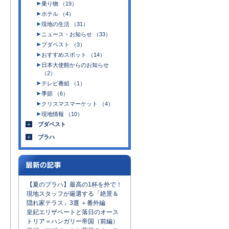
乗り物 （19）
ホテル （4）
。
現地の生活 （31）
ニュース・お知らせ （33）
ブダペスト （3）
おすすめスポット （14）
日本大使館からのお知らせ
（2）
テレビ番組 （1）
季節 （6）
クリスマスマーケット （4）
現地情報 （10）
ブダペスト
プラハ
【夏のプラハ】最高の1杯を外で！
現地スタッフが厳選する「絶景＆
隠れ家テラス」3選 ＋番外編
皇妃エリザベートと落日のオース
トリア＝ハンガリー帝国（前編）