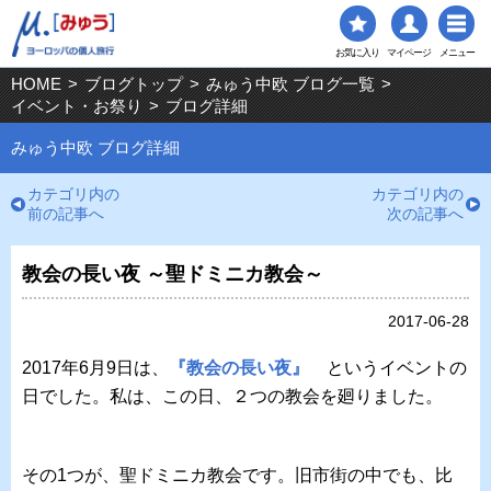
お気に入り
マイページ
メニュー
HOME
>
ブログトップ
>
みゅう中欧 ブログ一覧
>
イベント・お祭り
>
ブログ詳細
みゅう中欧 ブログ詳細
カテゴリ内の
カテゴリ内の
前の記事へ
次の記事へ
教会の長い夜 ～聖ドミニカ教会～
2017-06-28
2017年6月9日は、
『教会の長い夜』
というイベントの
日でした。私は、この日、２つの教会を廻りました。
その1つが、聖ドミニカ教会です。旧市街の中でも、比