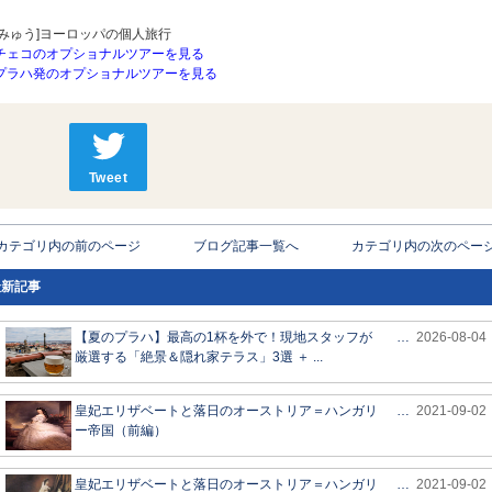
[みゅう]ヨーロッパの個人旅行
チェコのオプショナルツアーを見る
プラハ発のオプショナルツアーを見る
Tweet
< カテゴリ内の前のページ
ブログ記事一覧へ
カテゴリ内の次のページ 
最新記事
【夏のプラハ】最高の1杯を外で！現地スタッフが
…
2026-08-04
厳選する「絶景＆隠れ家テラス」3選 ＋ ...
皇妃エリザベートと落日のオーストリア＝ハンガリ
…
2021-09-02
ー帝国（前編）
皇妃エリザベートと落日のオーストリア＝ハンガリ
…
2021-09-02