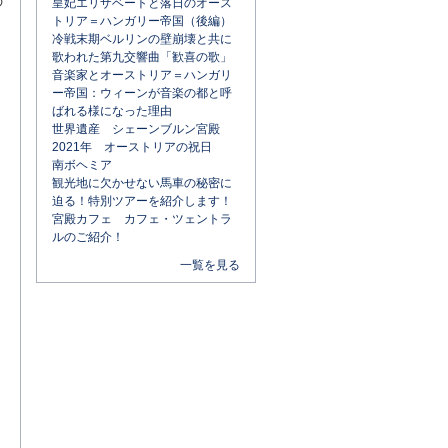
の
皇妃エリザベートと落日のオース
トリア＝ハンガリー帝国（後編）
冷戦末期ベルリンの壁崩壊と共に
歌われた第九交響曲「歓喜の歌」
音楽家とオーストリア＝ハンガリ
ー帝国：ウィーンが音楽の都と呼
ばれる様になった理由
世界遺産 シェーンブルン宮殿
2021年 オーストリアの祝日
南ボヘミア
観光地に欠かせない馬車の秘密に
迫る！特別ツアーを紹介します！
宮殿カフェ カフェ・ツェントラ
ルのご紹介！
一覧を見る