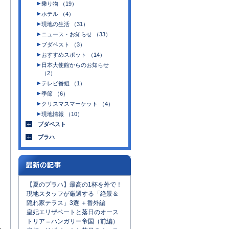
乗り物 （19）
ホテル （4）
現地の生活 （31）
ニュース・お知らせ （33）
ブダペスト （3）
おすすめスポット （14）
日本大使館からのお知らせ
（2）
テレビ番組 （1）
季節 （6）
クリスマスマーケット （4）
現地情報 （10）
ブダペスト
プラハ
【夏のプラハ】最高の1杯を外で！
現地スタッフが厳選する「絶景＆
隠れ家テラス」3選 ＋番外編
皇妃エリザベートと落日のオース
トリア＝ハンガリー帝国（前編）