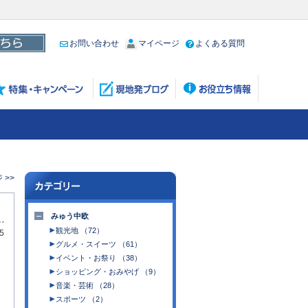
お問い合わせ
マイページ
よくある質問
>>
みゅう中欧
観光地 （72）
5
グルメ・スイーツ （61）
イベント・お祭り （38）
ショッピング・おみやげ （9）
音楽・芸術 （28）
スポーツ （2）