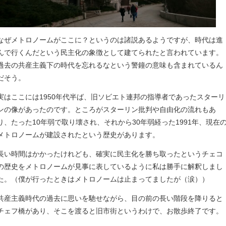
なぜメトロノームがここに？というのは諸説あるようですが、時代は進
んで行くんだという民主化の象徴として建てられたと言われています。
過去の共産主義下の時代を忘れるなという警鐘の意味も含まれているん
だそう。
実はここには1950年代半ば、旧ソビエト連邦の指導者であったスターリ
ンの像があったのです。ところがスターリン批判や自由化の流れもあ
り、たった10年弱で取り壊され、それから30年弱経った1991年、現在
メトロノームが建設されたという歴史があります。
長い時間はかかったけれども、確実に民主化を勝ち取ったというチェコ
の歴史をメトロノームが見事に表しているように私は勝手に解釈しまし
た。（僕が行ったときはメトロノームは止まってましたが（涙））
共産主義時代の過去に思いを馳せながら、目の前の長い階段を降りると
チェフ橋があり、そこを渡ると旧市街というわけで、お散歩終了です。