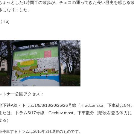
ちょっとした1時間半の散歩が、チェコの通ってきた長い歴史を感じる
歩になりました。
（HS)
レトナー公園アクセス：
地下鉄A線・トラム1/5/8/18/20/25/26号線「Hradcanska」下車徒歩5分
または、トラム5/17号線「Cechuv most」下車数分（階段を登る体力に
よる）
※停車するトラムは2016年2月現在のものです。