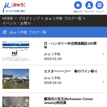
お気に入り
マイページ
メニュー
HOME
>
ブログトップ
>
みゅう中欧 ブログ一覧
>
イベント・お祭り
みゅう中欧 ブログ一覧
日・ハンガリー外交関係開設150周
年
みゅう中欧
2019-01-04
エスターハージー 春のワイン祭り
みゅう中欧
2018-04-24
戴冠式の宝玉(Bohemian Crown
Jewels)特別展