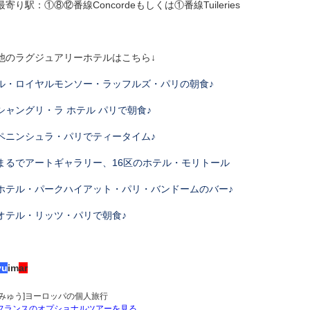
最寄り駅：①⑧⑫番線Concordeもしくは①番線Tuileries
他のラグジュアリーホテルはこちら↓
ル・ロイヤルモンソー・ラッフルズ・パリの朝食♪
シャングリ・ラ ホテル パリで朝食♪
ペニンシュラ・パリでティータイム♪
まるでアートギャラリー、16区のホテル・モリトール
ホテル・パークハイアット・パリ・バンドームのバー♪
オテル・リッツ・パリで朝食♪
yu
im
ar
[みゅう]ヨーロッパの個人旅行
フランスのオプショナルツアーを見る