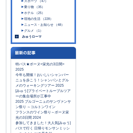
スポーツ （47）
乗り物 （35）
ホテル （25）
現地の生活 （228）
ニュース・お知らせ （48）
グルメ （1）
みゅうローマ
特バス★ボーヌ<栄光の3日間>
2025
今年も開催！おいしいシャンパー
ニュを歩こう！シャンパンとグル
メのウォーキングツアー 2025
[みゅう]プライベートルーブルツア
ーの集合場所が工事中
2025 ブルゴーニュのサンヴァンサ
ン祭り ～コルトンワイン
フランスのワイン祭り～ボーヌ栄
光の3日間 2024
参加してきました！大人気[みゅう]
バスで行く 日帰りモンサンミッシ