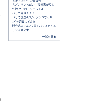
ェル オムレツの昼食付
見どころいっぱい！芸術家が愛し
た地 パリのモンマルトル
パリで開幕！！！！！
席
パリで話題の"ビッグクロワッサ
ン"を調査してみた！
開会式まであと2日！パリはセキュ
リティ強化中
一覧を見る
値