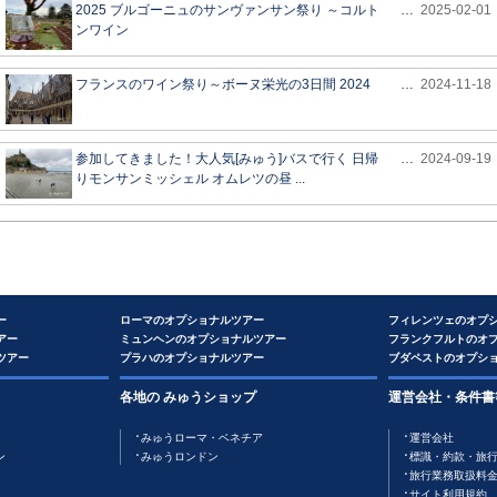
2025 ブルゴーニュのサンヴァンサン祭り ～コルト
…
2025-02-01
ンワイン
フランスのワイン祭り～ボーヌ栄光の3日間 2024
…
2024-11-18
参加してきました！大人気[みゅう]バスで行く 日帰
…
2024-09-19
りモンサンミッシェル オムレツの昼 ...
ー
ローマのオプショナルツアー
フィレンツェのオプ
アー
ミュンヘンのオプショナルツアー
フランクフルトのオ
ツアー
プラハのオプショナルツアー
ブダペストのオプシ
各地の みゅうショップ
運営会社・条件書
みゅうローマ・ベネチア
運営会社
ン
みゅうロンドン
標識・約款・旅
旅行業務取扱料
サイト利用規約