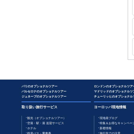
パリのオプショナルツアー
ロンドンのオプショナルツア
バルセロナのオプショナルツアー
マドリッドのオプショナルツ
ジュネーブのオプショナルツアー
チューリッヒのオプショナル
取り扱い旅行サービス
ヨーロッパ現地情報
観光（オプショナルツアー）
現地発ブログ
空港・駅・港 送迎サービス
特集＆お得なキャンペー
ホテル
新着情報
鉄道バス・乗車券
旅行先での注意