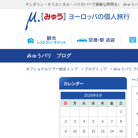
マンダリン・オリエンタル・パリのバーで素敵な時間を♪ みゅう
みゅうパリ ブログ
オプショナルツアー総合トップ
ブログトップ
みゅうパリ ブ
<<
2026年8月
日
月
火
水
木
金
土
1
2
3
4
5
6
7
8
9
10
11
12
13
14
15