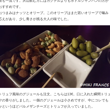
段も一流です。沢山飲む方にはカクテルよりもボトルシャンパンの方が
おすすめです。
おつまみはナッツとオリーブ。このオリーブはまだ若いオリーブで噛み
応えがあり、少し青さが残る大人の味でした。
トリュフ風味のグジェールも注文。こちらは13€。口に入れた瞬間トリ
フの香りがしました。一個のグジェールは小さめですが、中にコレでも
かというほどパルメザンチーズとトリュフが入っていました。