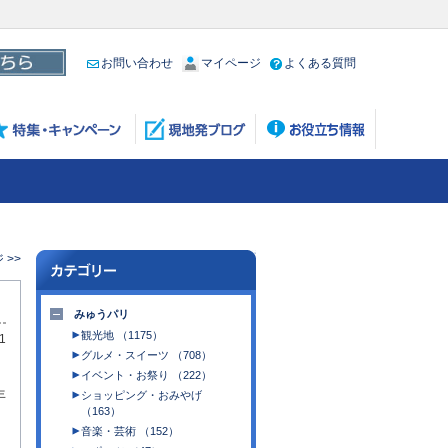
お問い合わせ
マイページ
よくある質問
 >>
みゅうパリ
観光地 （1175）
1
グルメ・スイーツ （708）
イベント・お祭り （222）
年
ショッピング・おみやげ
（163）
音楽・芸術 （152）