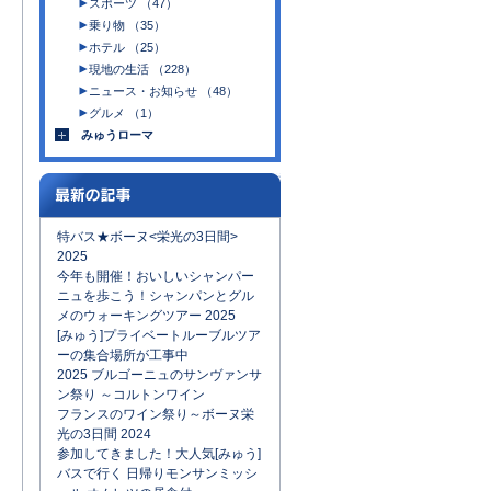
スポーツ （47）
乗り物 （35）
ホテル （25）
現地の生活 （228）
ニュース・お知らせ （48）
グルメ （1）
みゅうローマ
特バス★ボーヌ<栄光の3日間>
2025
今年も開催！おいしいシャンパー
ニュを歩こう！シャンパンとグル
メのウォーキングツアー 2025
[みゅう]プライベートルーブルツア
ーの集合場所が工事中
2025 ブルゴーニュのサンヴァンサ
ン祭り ～コルトンワイン
フランスのワイン祭り～ボーヌ栄
光の3日間 2024
参加してきました！大人気[みゅう]
バスで行く 日帰りモンサンミッシ