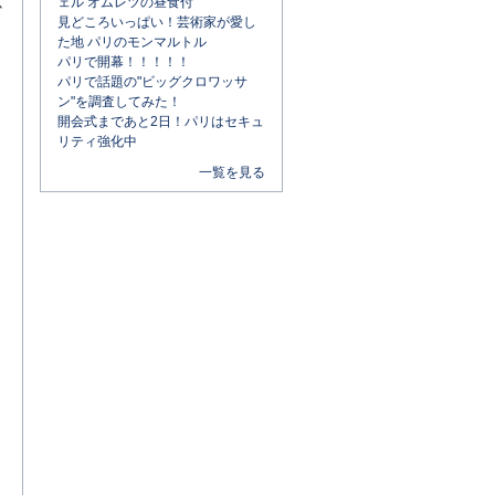
ェル オムレツの昼食付
か
見どころいっぱい！芸術家が愛し
た地 パリのモンマルトル
パリで開幕！！！！！
パリで話題の"ビッグクロワッサ
ン"を調査してみた！
開会式まであと2日！パリはセキュ
リティ強化中
一覧を見る