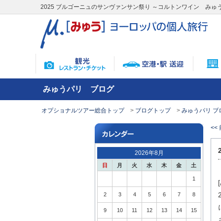
2025 ブルゴーニュのサンヴァンサン祭り ～コルトンワイン み
みゅうパリ ブログ
オプショナルツアー総合トップ
ブログトップ
みゅうパリ ブ
<<
2026年8月
日
月
火
水
木
金
土
1
2
3
4
5
6
7
8
9
10
11
12
13
14
15