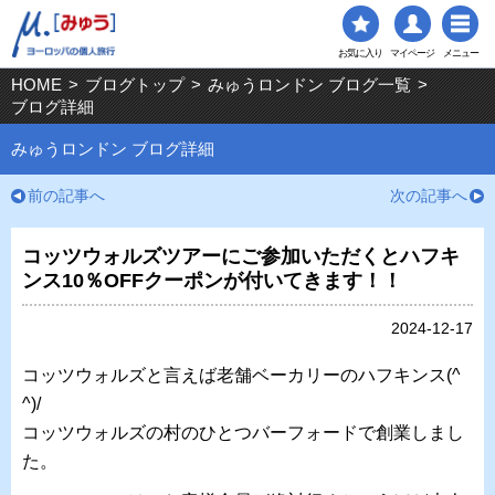
お気に入り
マイページ
メニュー
HOME
>
ブログトップ
>
みゅうロンドン ブログ一覧
>
ブログ詳細
みゅうロンドン ブログ詳細
前の記事へ
次の記事へ
コッツウォルズツアーにご参加いただくとハフキ
ンス10％OFFクーポンが付いてきます！！
2024-12-17
コッツウォルズと言えば老舗ベーカリーのハフキンス(^
^)/
コッツウォルズの村のひとつバーフォードで創業しまし
た。