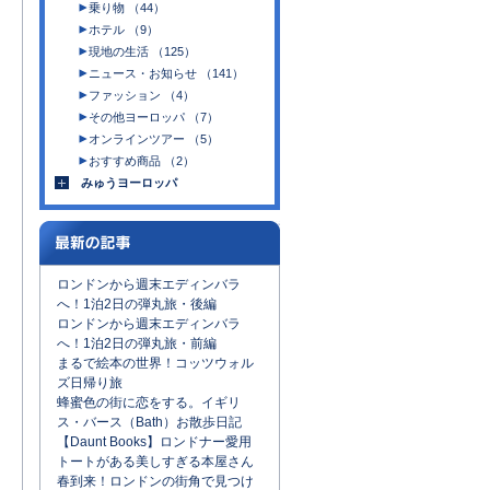
乗り物 （44）
ホテル （9）
現地の生活 （125）
ニュース・お知らせ （141）
ファッション （4）
その他ヨーロッパ （7）
オンラインツアー （5）
おすすめ商品 （2）
みゅうヨーロッパ
ロンドンから週末エディンバラ
へ！1泊2日の弾丸旅・後編
ロンドンから週末エディンバラ
へ！1泊2日の弾丸旅・前編
まるで絵本の世界！コッツウォル
ズ日帰り旅
蜂蜜色の街に恋をする。イギリ
ス・バース（Bath）お散歩日記
【Daunt Books】ロンドナー愛用
トートがある美しすぎる本屋さん
春到来！ロンドンの街角で見つけ