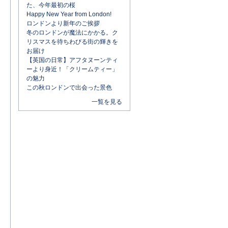
た、今年最初の桜
Happy New Year from London!
ロンドンより新年のご挨拶
冬のロンドンが魔法にかかる。ク
リスマスを待ちわびる街の輝きを
お届け
【英国の日常】アフタヌーンティ
ーより身近！「クリームティー」
の魅力
この秋ロンドンで出会った景色
一覧を見る