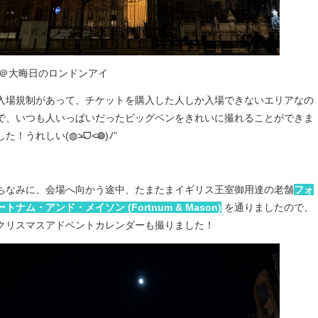
＠大晦日のロンドンアイ
入場規制があって、チケットを購入した人しか入場できないエリアなの
で、いつも人いっぱいだったビッグベンをきれいに撮れることができま
した！うれしい(◍˃̶ᗜ˂̶◍)ﾉ”
ちなみに、会場へ向かう途中、たまたまイギリス王室御用達の老舗
フォ
ートナム・アンド・メイソン (Fortnum & Mason)
を通りましたので、
クリスマスアドベントカレンダーも撮りました！