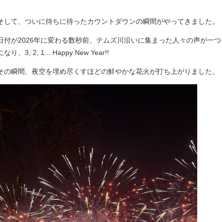
そして、ついに待ちに待ったカウントダウンの瞬間がやってきました。
日付が2026年に変わる数秒前、テムズ川沿いに集まった人々の声が一つ
になり、3, 2, 1... Happy New Year!!
その瞬間、夜空を埋め尽くすほどの鮮やかな花火が打ち上がりました。