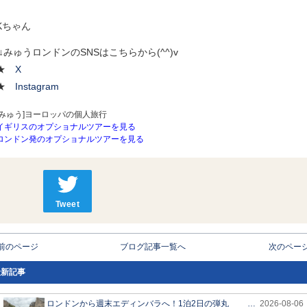
Kちゃん
↓みゅうロンドンのSNSはこちらから(^^)v
★
X
★
Instagram
[みゅう]ヨーロッパの個人旅行
イギリスのオプショナルツアーを見る
ロンドン発のオプショナルツアーを見る
Tweet
 前のページ
ブログ記事一覧へ
次のページ
最新記事
ロンドンから週末エディンバラへ！1泊2日の弾丸
…
2026-08-06