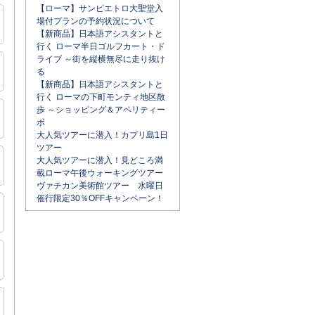
【ローマ】サンピエトロ大聖堂入
場付プランの予約状況について
【新商品】日本語アシスタントと
行く ローマ半日ゴルフカート・ド
ライブ ～街を縦横無尽に走り抜け
る
【新商品】日本語アシスタントと
行く ローマの下町モンティ地区散
歩 ～ショッピング＆アペリティー
ボ
大人気ツアーに潜入！カプリ島1日
ツアー
大人気ツアーに潜入！見どころ満
載ローマ午後ウォーキングツアー
ヴァチカン美術館ツアー 水曜日
催行限定30％OFFキャンペーン！