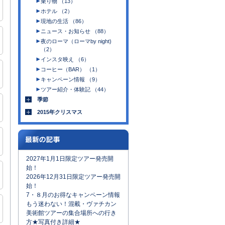
乗り物 （13）
ホテル （2）
現地の生活 （86）
ニュース・お知らせ （88）
夜のローマ（ローマby night)
（2）
インスタ映え （6）
コーヒー（BAR） （1）
キャンペーン情報 （9）
ツアー紹介・体験記 （44）
季節
2015年クリスマス
2027年1月1日限定ツアー発売開
始！
2026年12月31日限定ツアー発売開
始！
7・８月のお得なキャンペーン情報
もう迷わない！混載・ヴァチカン
美術館ツアーの集合場所への行き
方★写真付き詳細★