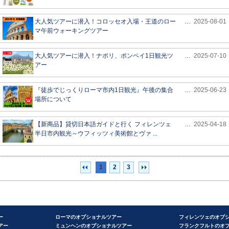
大人気ツアーに潜入！コロッセオ入場・王道のロー
…
2025-08-01
マ午前ウォーキングツアー
大人気ツアーに潜入！ナポリ、ポンペイ1日観光ツ
…
2025-07-10
アー
『徒歩でじっくりローマ市内1日観光』午後の集合
…
2025-06-23
場所について
【新商品】貸切日本語ガイドと行く フィレンツェ
…
2025-04-18
半日市内観光～ウフィッツィ美術館とヴァ ...
1
2
3
ー
ローマのオプショナルツアー
フィレンツェのオプ
アー
ミュンヘンのオプショナルツアー
フランクフルトのオ