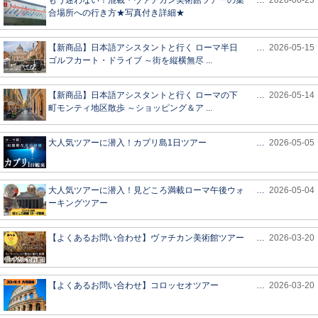
もう迷わない！混載・ヴァチカン美術館ツアーの集
…
2026-06-23
合場所への行き方★写真付き詳細★
【新商品】日本語アシスタントと行く ローマ半日
…
2026-05-15
ゴルフカート・ドライブ ～街を縦横無尽 ...
【新商品】日本語アシスタントと行く ローマの下
…
2026-05-14
町モンティ地区散歩 ～ショッピング＆ア ...
大人気ツアーに潜入！カプリ島1日ツアー
…
2026-05-05
大人気ツアーに潜入！見どころ満載ローマ午後ウォ
…
2026-05-04
ーキングツアー
【よくあるお問い合わせ】ヴァチカン美術館ツアー
…
2026-03-20
【よくあるお問い合わせ】コロッセオツアー
…
2026-03-20