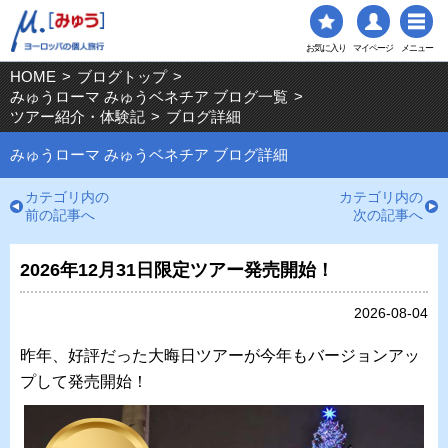
お気に入り
マイページ
メニュー
HOME
>
ブログトップ
>
みゅうローマ みゅうベネチア ブログ一覧
>
ツアー紹介・体験記
>
ブログ詳細
みゅうローマ みゅうベネチア ブログ詳細
カテゴリ内の
カテゴリ内の
前の記事へ
次の記事へ
2026年12月31日限定ツアー発売開始！
2026-08-04
昨年、好評だった大晦日ツアーが今年もバージョンアッ
プして発売開始！