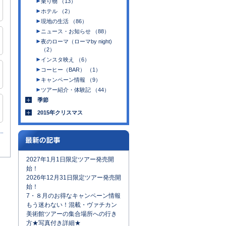
乗り物 （13）
ホテル （2）
現地の生活 （86）
ニュース・お知らせ （88）
夜のローマ（ローマby night)
（2）
インスタ映え （6）
コーヒー（BAR） （1）
キャンペーン情報 （9）
ツアー紹介・体験記 （44）
季節
2015年クリスマス
2027年1月1日限定ツアー発売開
始！
2026年12月31日限定ツアー発売開
始！
7・８月のお得なキャンペーン情報
もう迷わない！混載・ヴァチカン
美術館ツアーの集合場所への行き
方★写真付き詳細★