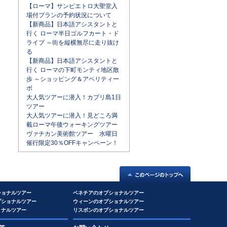
【ローマ】サンピエトロ大聖堂入
場付プランの予約状況について
【新商品】日本語アシスタントと
行く ローマ半日ゴルフカート・ド
ライブ ～街を縦横無尽に走り抜け
る
【新商品】日本語アシスタントと
行く ローマの下町モンティ地区散
歩 ～ショッピング＆アペリティー
ボ
大人気ツアーに潜入！カプリ島1日
ツアー
大人気ツアーに潜入！見どころ満
載ローマ午後ウォーキングツアー
ヴァチカン美術館ツアー 水曜日
催行限定30％OFFキャンペーン！
ショナルツアー
ベネチアのオプショナルツアー
プショナルツアー
ウィーンのオプショナルツアー
ョナルツアー
リスボンのオプショナルツアー