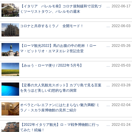
【イタリア パレルモ発】コロナ規制緩和で活気づ
…
2022-06-17
くツーリストタウン、パレルモの週末
コロナと共存するミラノ 全開モード！
…
2022-06-03
【ローマ観光2022】馬のお腹の中の乾杯 ！ロー
…
2022-05-26
マ・ビットリオ・エマヌエレ２世記念堂
【みゅう・ローマ便り / 2022年 5月号】
…
2022-05-03
【定番の大人気観光スポット】カプリ島で見る言葉
…
2022-03-28
を失うほど美しい幻想的な青の洞窟
オペラとバレエファンにはたまらない魅力満載! ミ
…
2022-02-04
ラノ・スカラ座博物館の見所ご紹介
【2022年イタリア観光】ロ－マ戦争博物館に行っ
…
2022-01-24
てみた！続編！