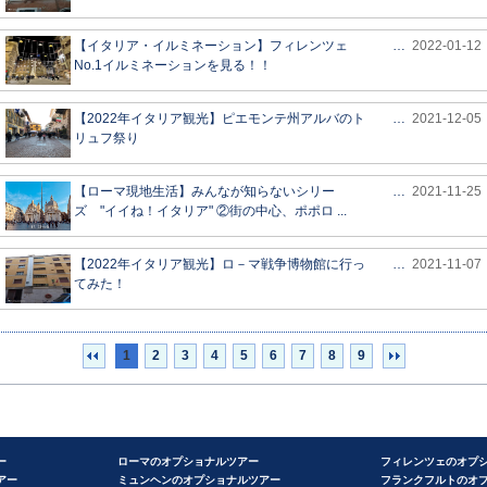
【イタリア・イルミネーション】フィレンツェ
…
2022-01-12
No.1イルミネーションを見る！！
【2022年イタリア観光】ピエモンテ州アルバのト
…
2021-12-05
リュフ祭り
【ローマ現地生活】みんなが知らないシリー
…
2021-11-25
ズ "イイね！イタリア" ②街の中心、ポポロ ...
【2022年イタリア観光】ロ－マ戦争博物館に行っ
…
2021-11-07
てみた！
1
2
3
4
5
6
7
8
9
ー
ローマのオプショナルツアー
フィレンツェのオプ
アー
ミュンヘンのオプショナルツアー
フランクフルトのオ