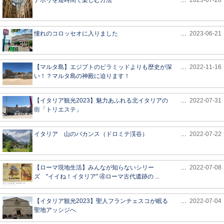
ナポリを短時間で楽しむ方法
…
2025-07-28
憧れのコロッセオに入りました
…
2023-06-21
【マルタ島】エジプトのピラミッドよりも歴史が深
…
2022-11-16
い！？マルタ島の神殿に迫ります！
【イタリア観光2023】魅力あふれる北イタリアの
…
2022-07-31
街「トリエステ」
イタリア 山のバカンス（ドロミテ渓谷）
…
2022-07-22
【ローマ現地生活】みんなが知らないシリー
…
2022-07-08
ズ "イイね！イタリア" ④ローマ古代遺跡の ...
【イタリア観光2023】聖人フランチェスコが眠る
…
2022-07-04
聖地アッシジへ