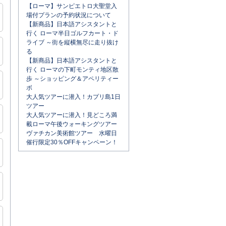
【ローマ】サンピエトロ大聖堂入
場付プランの予約状況について
【新商品】日本語アシスタントと
行く ローマ半日ゴルフカート・ド
ライブ ～街を縦横無尽に走り抜け
る
【新商品】日本語アシスタントと
行く ローマの下町モンティ地区散
歩 ～ショッピング＆アペリティー
ボ
大人気ツアーに潜入！カプリ島1日
ツアー
大人気ツアーに潜入！見どころ満
載ローマ午後ウォーキングツアー
ヴァチカン美術館ツアー 水曜日
催行限定30％OFFキャンペーン！