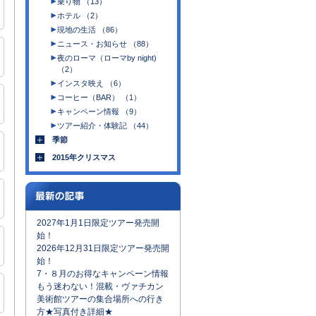
乗り物 （13）
ホテル （2）
現地の生活 （86）
ニュース・お知らせ （88）
夜のローマ（ローマby night)
（2）
インスタ映え （6）
コーヒー（BAR） （1）
キャンペーン情報 （9）
ツアー紹介・体験記 （44）
季節
2015年クリスマス
2027年1月1日限定ツアー発売開
始！
2026年12月31日限定ツアー発売開
始！
7・８月のお得なキャンペーン情報
もう迷わない！混載・ヴァチカン
美術館ツアーの集合場所への行き
方★写真付き詳細★