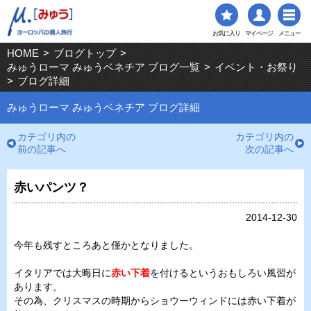
お気に入り
マイページ
メニュー
HOME
>
ブログトップ
>
みゅうローマ みゅうベネチア ブログ一覧
>
イベント・お祭り
>
ブログ詳細
みゅうローマ みゅうベネチア ブログ詳細
カテゴリ内の
カテゴリ内の
前の記事へ
次の記事へ
赤いパンツ？
2014-12-30
今年も残すところあと僅かとなりました。
イタリアでは大晦日に
赤い下着
を付けるというおもしろい風習が
あります。
その為、クリスマスの時期からショウーウィンドには赤い下着が