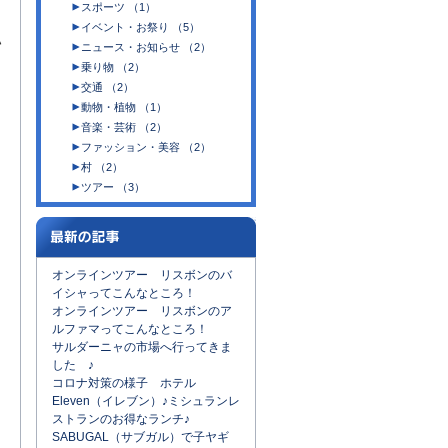
スポーツ （1）
イベント・お祭り （5）
ハ
ニュース・お知らせ （2）
乗り物 （2）
交通 （2）
動物・植物 （1）
音楽・芸術 （2）
ファッション・美容 （2）
村 （2）
ツアー （3）
オンラインツアー リスボンのバ
イシャってこんなところ！
オンラインツアー リスボンのア
ルファマってこんなところ！
サルダーニャの市場へ行ってきま
した ♪
コロナ対策の様子 ホテル
Eleven（イレブン）♪ミシュランレ
ストランのお得なランチ♪
SABUGAL（サブガル）で子ヤギ