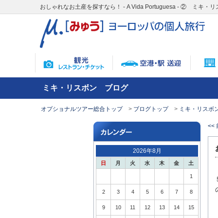
おしゃれなお土産を探すなら！ - A Vida Portuguesa - ② 
ミキ・リスボン ブログ
オプショナルツアー総合トップ
ブログトップ
ミキ・リスボン
<<
2026年8月
日
月
火
水
木
金
土
1
2
3
4
5
6
7
8
9
10
11
12
13
14
15