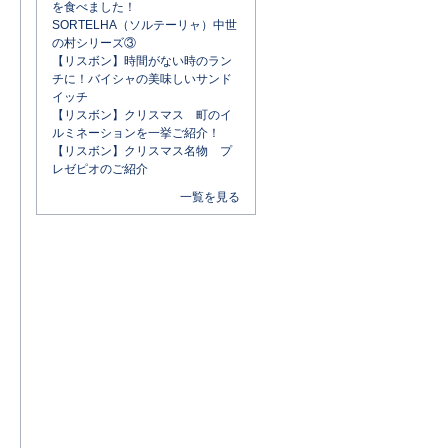
を食べました！
SORTELHA（ソルテーリャ）中世
の村シリーズ③
【リスボン】時間がない時のラン
チに！バイシャの美味しいサンド
イッチ
【リスボン】クリスマス 町のイ
ルミネーションを一挙ご紹介！
【リスボン】クリスマス名物 プ
レゼピオのご紹介
一覧を見る