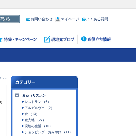
お問い合わせ
マイページ
よくある質問
 >>
みゅうリスボン
レストラン （6）
5
アルガルヴェ （2）
食 （13）
観光地 （27）
現地の生活 （10）
ショッピング・おみやげ （11）