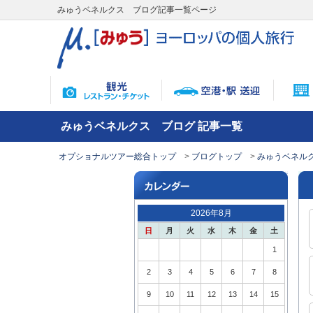
みゅうベネルクス ブログ記事一覧ページ
みゅうベネルクス ブログ 記事一覧
オプショナルツアー総合トップ
ブログトップ
みゅうベネルク
2026年8月
日
月
火
水
木
金
土
1
2
3
4
5
6
7
8
9
10
11
12
13
14
15