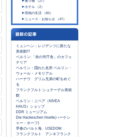
乗り物 （27）
ホテル （2）
現地の生活 （60）
ニュース・お知らせ （47）
ミュンヘン：レジデンツに新たな
美術館!?
ベルリン:「赤の市庁舎」のカフェ
テリア
ベルリン：隠れた名所 ベルリン・
ウォール・メモリアル
ハーナウ グリム兄弟の町をめぐ
る
フランクフルト:シュテーデル美術
館
ベルリン：ニベア（NIVEA
HAUS）ショップ
DDR ミュージアム
Die Hackeschen Hoefe(ハーケシ
ャー・ホーフ)
早春のバルト海、USEDOM
フランクフルト アンネフランク