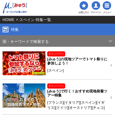
お気に入り
マイページ
メニュー
HOME
> スペイン 特集一覧
特集
国・キーワードで検索する
キャンペーン
[みゅう]の現地ツアーでトマト祭りに
参加しよう！
[スペイン]
キャンペーン
[みゅう]で行く！おすすめ現地発着ツ
アー特集
[フランス][イタリア][スペイン][イギ
リス][ドイツ][オーストリア][チェコ]