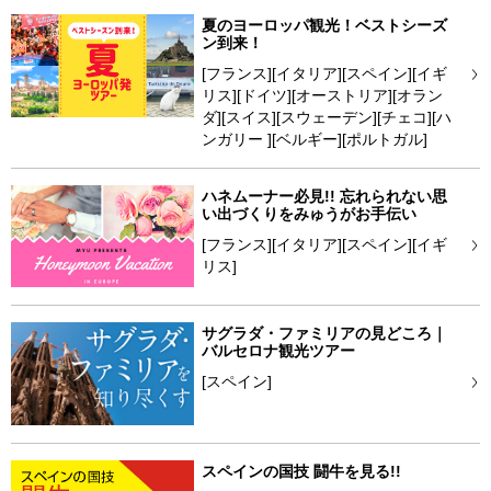
夏のヨーロッパ観光！ベストシーズ
ン到来！
[フランス][イタリア][スペイン][イギ
リス][ドイツ][オーストリア][オラン
ダ][スイス][スウェーデン][チェコ][ハ
ンガリー ][ベルギー][ポルトガル]
ハネムーナー必見!! 忘れられない思
い出づくりをみゅうがお手伝い
[フランス][イタリア][スペイン][イギ
リス]
サグラダ・ファミリアの見どころ｜
バルセロナ観光ツアー
[スペイン]
スペインの国技 闘牛を見る!!