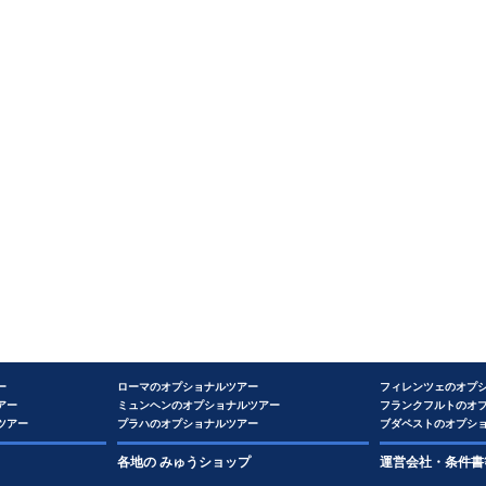
ー
ローマのオプショナルツアー
フィレンツェのオプ
アー
ミュンヘンのオプショナルツアー
フランクフルトのオ
ツアー
プラハのオプショナルツアー
ブダペストのオプシ
各地の みゅうショップ
運営会社・条件書