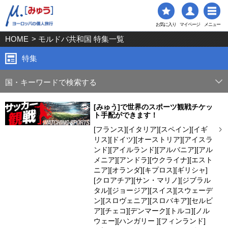
お気に入り
マイページ
メニュー
HOME
> モルドバ共和国 特集一覧
特集
国・キーワードで検索する
[みゅう]で世界のスポーツ観戦チケッ
ト手配ができます！
[フランス][イタリア][スペイン][イギ
リス][ドイツ][オーストリア][アイスラ
ンド][アイルランド][アルバニア][アル
メニア][アンドラ][ウクライナ][エスト
ニア][オランダ][キプロス][ギリシャ]
[クロアチア][サン・マリノ][ジブラル
タル][ジョージア][スイス][スウェーデ
ン][スロヴェニア][スロバキア][セルビ
ア][チェコ][デンマーク][トルコ][ノル
ウェー][ハンガリー ][フィンランド]