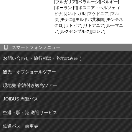
[ブルガリア][ベラルーシ][ベルギー]
[ポーランド][ボスニア・ヘルツェゴ
ビナ][ポルトガル][マケドニア][マル
タ][モナコ][モルドバ共和国][モンテネ
グロ][ラトビア][リトアニア][ルーマニ
ア][ルクセンブルク][ロシア]
スマートフォンメニュー
お問い合わせ・旅行相談・各地のみゅう
観光・オプショナルツアー
現地発 宿泊付き観光ツアー
JOIBUS 周遊バス
空港・駅・港 送迎サービス
鉄道パス・乗車券