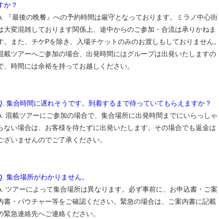
すか？
A. 『最後の晩餐』への予約時間は厳守となっております。ミラノ中心街
は大変混雑しております関係上、途中からのご参加・合流は承りかねま
す。また、チケPを除き、入場チケットのみのお渡しもしておりません
混載ツアーへご参加の場合、出発時間にはグループは出発いたしますの
で、時間には余裕を持ってお越しください。
Q. 集合時間に遅れそうです。到着するまで待っていてもらえますか？
A. 混載ツアーにご参加の場合で、集合場所に出発時間までにいらっしゃ
らない場合は、お客様を待たずに出発いたします。その場合でも返金は
ございませんのでご了承ください。
Q. 集合場所がわかりません。
A. ツアーによって集合場所は異なります。必ず事前に、お申込書・ご案
内書・バウチャー等をご確認ください。緊急の場合は、ご案内書に記載
の緊急連絡先へご連絡ください。