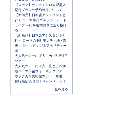
【ローマ】サンピエトロ大聖堂入
場付プランの予約状況について
【新商品】日本語アシスタントと
行く ローマ半日ゴルフカート・ド
ライブ ～街を縦横無尽に走り抜け
る
【新商品】日本語アシスタントと
行く ローマの下町モンティ地区散
歩 ～ショッピング＆アペリティー
ボ
大人気ツアーに潜入！カプリ島1日
ツアー
大人気ツアーに潜入！見どころ満
載ローマ午後ウォーキングツアー
ヴァチカン美術館ツアー 水曜日
催行限定30％OFFキャンペーン！
一覧を見る