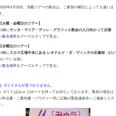
2026年4月現在、
混載ツアー
の集合は、ご参加の曜日によっても違いま
す。
【火曜・金曜日のツアー】
9:20
に
サンタ・マリア・デッレ・グラツィエ教会の入口向かって左側
（
集合場所をグーグルマップで見る
）
【水曜日のツアー】
9:50
に
スカラ広場中央にある レオナルド・ダ・ヴィンチの石像前
（顔が
向いている側）
（
集合場所をグーグルマップで見る
）
Q. ガイドさんが見つかりません。
A. ガイドは[みゅう]ボードを持ってお待ちしております。緊急の場合は
お申込書・ご案内書・バウチャー等に記載の緊急連絡先へご連絡くださ
い。