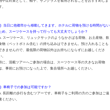
熱中症対策として、帽子、サングラスを着用されることをおすすめしま
す。
Q. 当日に他都市から移動してきます。ホテルに荷物を預ける時間がない
ため、スーツケースを持って行っても大丈夫でしょうか？
A. スーツケース、リュックサックのようなかさばる荷物、お土産物、飲
食物（ペットボトル含む）の持ち込みはできません。預け入れることも
できませんので、最低限の荷物以外はお持ちにならずにお越しくださ
い。
特に、混載ツアーへご参加の場合は、スーツケース等の大きなお荷物
は、事前にお預けになった上で、集合場所へお越しください。
Q. 車椅子での参加は可能ですか？
A. 長距離の歩行を含むツアーです。車椅子をご利用の方のご参加はご遠
慮ください。