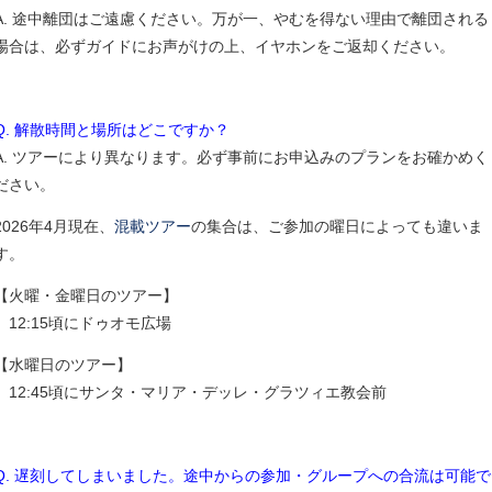
A. 途中離団はご遠慮ください。万が一、やむを得ない理由で離団される
場合は、必ずガイドにお声がけの上、イヤホンをご返却ください。
Q. 解散時間と場所はどこですか？
A. ツアーにより異なります。必ず事前にお申込みのプランをお確かめく
ださい。
2026年4月現在、
混載ツアー
の集合は、ご参加の曜日によっても違いま
す。
【火曜・金曜日のツアー】
12:15頃にドゥオモ広場
【水曜日のツアー】
12:45頃にサンタ・マリア・デッレ・グラツィエ教会前
Q. 遅刻してしまいました。途中からの参加・グループへの合流は可能で