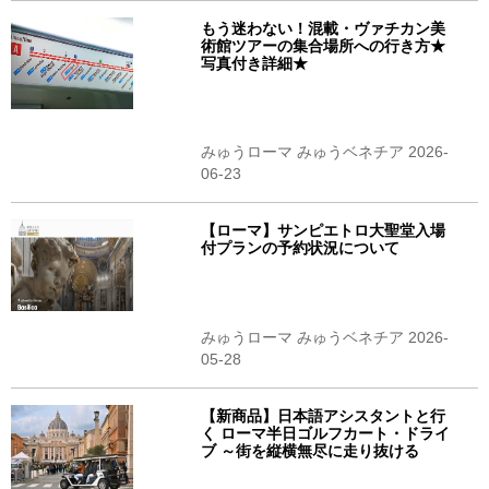
もう迷わない！混載・ヴァチカン美
術館ツアーの集合場所への行き方★
写真付き詳細★
みゅうローマ みゅうベネチア 2026-
06-23
【ローマ】サンピエトロ大聖堂入場
付プランの予約状況について
みゅうローマ みゅうベネチア 2026-
05-28
【新商品】日本語アシスタントと行
く ローマ半日ゴルフカート・ドライ
ブ ～街を縦横無尽に走り抜ける