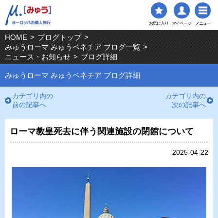
お気に入り
マイページ
メニュー
HOME
>
ブログトップ
>
みゅうローマ みゅうベネチア ブログ一覧
>
ニュース・お知らせ
>
ブログ詳細
みゅうローマ みゅうベネチア ブログ詳細
カテゴリ内の
カテゴリ内の
前の記事へ
次の記事へ
ローマ教皇死去に伴う関連施設の閉館について
2025-04-22