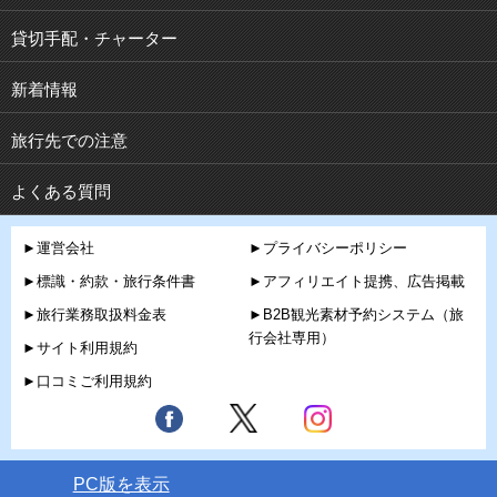
貸切手配・チャーター
新着情報
旅行先での注意
よくある質問
►運営会社
►プライバシーポリシー
►標識・約款・旅行条件書
►アフィリエイト提携、広告掲載
►旅行業務取扱料金表
►B2B観光素材予約システム（旅
行会社専用）
►サイト利用規約
►口コミご利用規約
PC版を表示