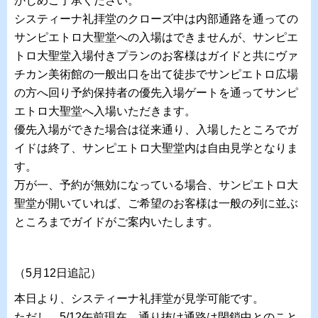
かじめご了承ください。
システィーナ礼拝堂のクローズ中は内部通路を通っての
サンピエトロ大聖堂への入場はできませんが、サンピエ
トロ大聖堂入場付きプランのお客様はガイドと共にヴァ
チカン美術館の一般出口を出て徒歩でサンピエトロ広場
の方へ回り予約保持者の優先入場ゲートを通ってサンピ
エトロ大聖堂へ入場いただきます。
優先入場ができた場合は従来通り、入場したところでガ
イドは終了、サンピエトロ大聖堂内は自由見学となりま
す。
万が一、予約が無効になっている場合、サンピエトロ大
聖堂が開いていれば、ご希望のお客様は一般の列に並ぶ
ところまでガイドがご案内いたします。
（5月12日追記）
本日より、システィーナ礼拝堂が見学可能です。
ただし、5/12午前現在、通り抜け通路は閉鎖中とのこと