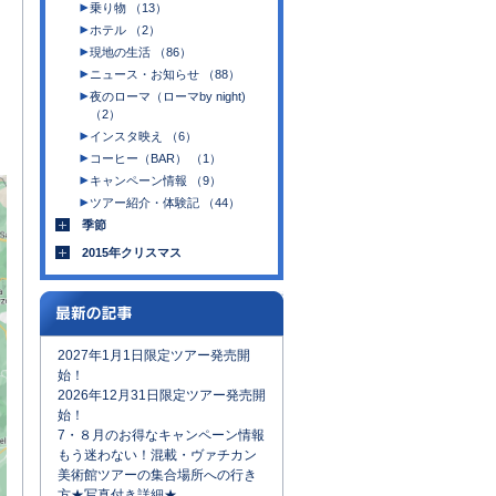
乗り物 （13）
ホテル （2）
現地の生活 （86）
ニュース・お知らせ （88）
夜のローマ（ローマby night)
（2）
インスタ映え （6）
コーヒー（BAR） （1）
キャンペーン情報 （9）
ツアー紹介・体験記 （44）
季節
2015年クリスマス
2027年1月1日限定ツアー発売開
始！
2026年12月31日限定ツアー発売開
始！
7・８月のお得なキャンペーン情報
もう迷わない！混載・ヴァチカン
美術館ツアーの集合場所への行き
方★写真付き詳細★