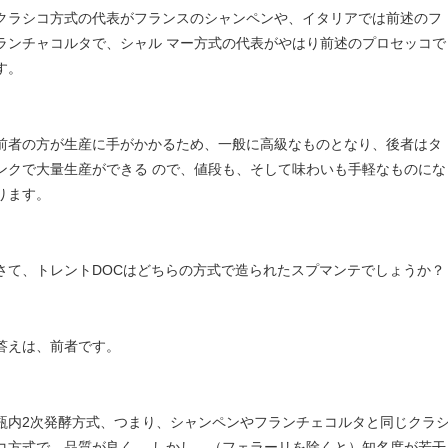
クラシコ方式の代表がフランスのシャンペンや、イタリアでは前述のフ
ランチャコルタで、シャル マー方式の代表がやはり前述のプロセッコで
す。
前者の方が生産に手がかかるため、一般に高級なものとなり、後者はタ
ンクで大量生産ができる ので、値段も、そして味わいも手軽なものにな
ります。
さて、トレントDOCはどちらの方式で造られたスプマンテでしょうか
答えは、前者です。
瓶内2次発酵方式、つまり、シャンペンやフランチェコルタと同じクラ
コ方式で、品質が良く、 しかし、（フェラーリを除くと）知名度が若干