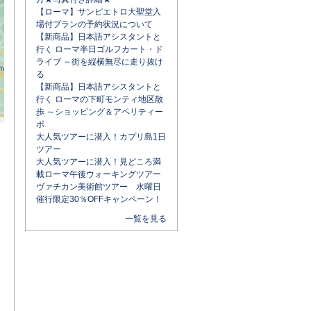
【ローマ】サンピエトロ大聖堂入
場付プランの予約状況について
【新商品】日本語アシスタントと
行く ローマ半日ゴルフカート・ド
ライブ ～街を縦横無尽に走り抜け
る
【新商品】日本語アシスタントと
行く ローマの下町モンティ地区散
歩 ～ショッピング＆アペリティー
ボ
大人気ツアーに潜入！カプリ島1日
ツアー
大人気ツアーに潜入！見どころ満
載ローマ午後ウォーキングツアー
ヴァチカン美術館ツアー 水曜日
催行限定30％OFFキャンペーン！
一覧を見る