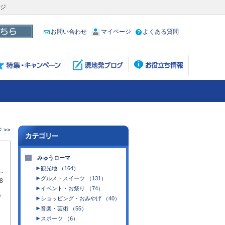
ージ
お問い合わせ
マイページ
よくある質問
 >>
みゅうローマ
観光地 （164）
グルメ・スイーツ （131）
8
イベント・お祭り （74）
で
ショッピング・おみやげ （40）
音楽・芸術 （55）
スポーツ （6）