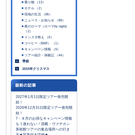
乗り物 （13）
ホテル （2）
現地の生活 （86）
ニュース・お知らせ （88）
夜のローマ（ローマby night)
（2）
インスタ映え （6）
コーヒー（BAR） （1）
キャンペーン情報 （9）
ツアー紹介・体験記 （44）
季節
2015年クリスマス
2027年1月1日限定ツアー発売開
始！
2026年12月31日限定ツアー発売開
始！
7・８月のお得なキャンペーン情報
もう迷わない！混載・ヴァチカン
美術館ツアーの集合場所への行き
方★写真付き詳細★