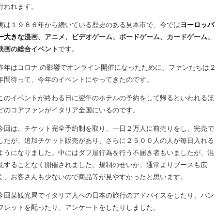
行われます。
実は１９６６年から続いている歴史のある見本市で、今では
ヨーロッパ
一大きな
漫画、アニメ、ビデオゲーム、ボードゲーム、カードゲーム、
映画の総合イベント
です。
昨年はコロナ の影響でオンライン開催になったために、ファンたちは２
年間待って、今年のイベントにやってきたのです。
このイベントが終わる日に翌年のホテルの予約をして帰るといわれるほ
どのコアファンがイタリア全国にいるのです。
今回は、チケット完全予約制を取り、一日２万人に前売りをし、完売で
したが、追加チケット販売があり、さらに２５００人の人が毎日入れる
ようになりました。中にはダフ屋行為を行う不届き者もいましたが、混
乱することなく開催されました。規制のせいか、通常よりブースも広
く、お客さんも少ないので商品等が見やすかったと思います。
今回某観光局でイタリア人への日本の旅行のアドバイスをしたり、パン
フレットを配ったり、アンケートをしたりしました。