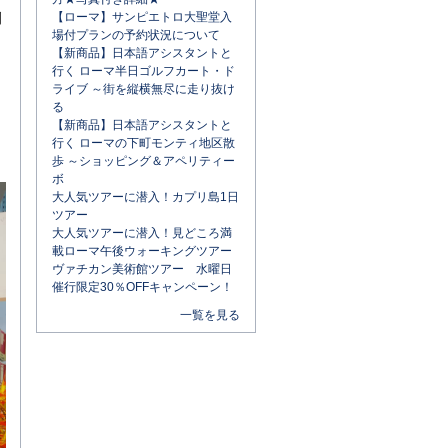
別
【ローマ】サンピエトロ大聖堂入
場付プランの予約状況について
【新商品】日本語アシスタントと
行く ローマ半日ゴルフカート・ド
ライブ ～街を縦横無尽に走り抜け
る
【新商品】日本語アシスタントと
行く ローマの下町モンティ地区散
歩 ～ショッピング＆アペリティー
ボ
大人気ツアーに潜入！カプリ島1日
ツアー
大人気ツアーに潜入！見どころ満
載ローマ午後ウォーキングツアー
ヴァチカン美術館ツアー 水曜日
催行限定30％OFFキャンペーン！
一覧を見る