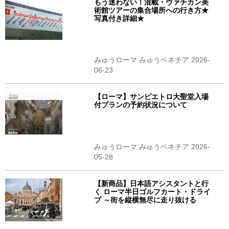
もう迷わない！混載・ヴァチカン美
術館ツアーの集合場所への行き方★
写真付き詳細★
みゅうローマ みゅうベネチア 2026-
06-23
【ローマ】サンピエトロ大聖堂入場
付プランの予約状況について
みゅうローマ みゅうベネチア 2026-
05-28
【新商品】日本語アシスタントと行
く ローマ半日ゴルフカート・ドライ
ブ ～街を縦横無尽に走り抜ける