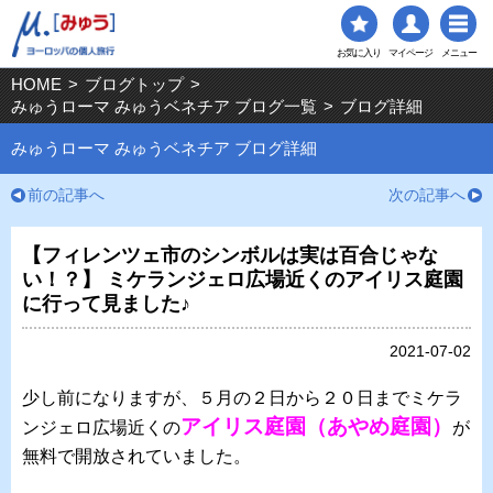
お気に入り
マイページ
メニュー
HOME
>
ブログトップ
>
みゅうローマ みゅうベネチア ブログ一覧
>
ブログ詳細
みゅうローマ みゅうベネチア ブログ詳細
前の記事へ
次の記事へ
【フィレンツェ市のシンボルは実は百合じゃな
い！？】 ミケランジェロ広場近くのアイリス庭園
に行って見ました♪
2021-07-02
少し前になりますが、５月の２日から２０日までミケラ
アイリス庭園（あ
やめ庭園）
ンジェロ広場近くの
が
無料で開放されていました。