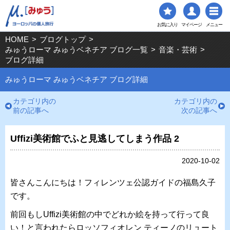
お気に入り
マイページ
メニュー
HOME
>
ブログトップ
>
みゅうローマ みゅうベネチア ブログ一覧
>
音楽・芸術
>
ブログ詳細
みゅうローマ みゅうベネチア ブログ詳細
カテゴリ内の
カテゴリ内の
前の記事へ
次の記事へ
Uffizi美術館でふと見逃してしまう作品 2
2020-10-02
皆さんこんにちは！フィレンツェ公認ガイドの福島久子
です。
前回もしUffizi美術館の中でどれか絵を持って行って良
い！と言われたらロッソフィオレン ティーノのリュート