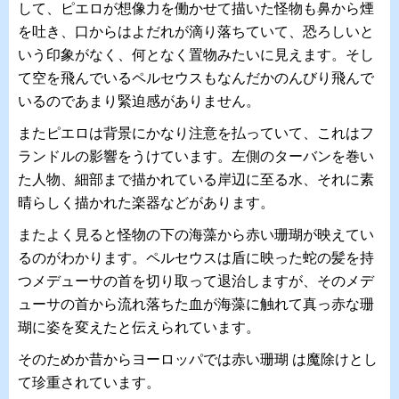
して、ピエロが想像力を働かせて描いた怪物も鼻から煙
を吐き、口からはよだれが滴り落ちていて、恐ろしいと
いう印象がなく、何となく置物みたいに見えます。そし
て空を飛んでいるペルセウスもなんだかのんびり飛んで
いるのであまり緊迫感がありません。
またピエロは背景にかなり注意を払っていて、これはフ
ランドルの影響をうけています。左側のターバンを巻い
た人物、細部まで描かれている岸辺に至る水、それに素
晴らしく描かれた楽器などがあります。
またよく見ると怪物の下の海藻から赤い珊瑚が映えてい
るのがわかります。ペルセウスは盾に映った蛇の髪を持
つメデューサの首を切り取って退治しますが、そのメデ
ューサの首から流れ落ちた血が海藻に触れて真っ赤な珊
瑚に姿を変えたと伝えられています。
そのためか昔からヨーロッパでは赤い珊瑚 は魔除けとし
て珍重されています。