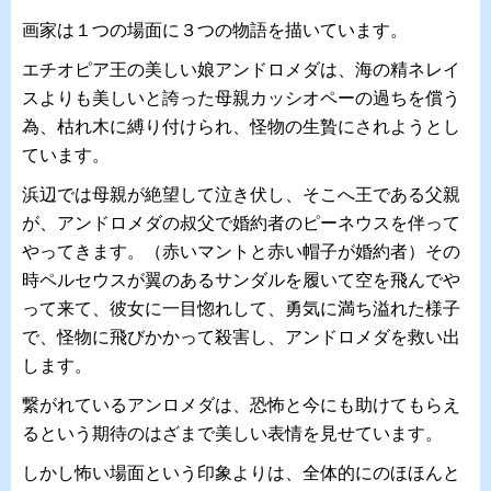
画家は１つの場面に３つの物語を描いています。
エチオピア王の美しい娘アンドロメダは、海の精ネレイ
スよりも美しいと誇った母親カッシオペーの過ちを償う
為、枯れ木に縛り付けられ、怪物の生贄にされようとし
ています。
浜辺では母親が絶望して泣き伏し、そこへ王である父親
が、アンドロメダの叔父で婚約者のピーネウスを伴って
やってきます。（赤いマントと赤い帽子が婚約者）その
時ペルセウスが翼のあるサンダルを履いて空を飛んでや
って来て、彼女に一目惚れして、勇気に満ち溢れた様子
で、怪物に飛びかかって殺害し、アンドロメダを救い出
します。
繋がれているアンロメダは、恐怖と今にも助けてもらえ
るという期待のはざまで美しい表情を見せています。
しかし怖い場面という印象よりは、全体的にのほほんと