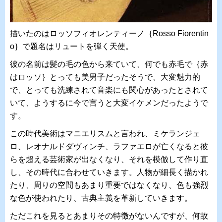
描いたのはロッソフィオレンティーノ｛Rosso Fiorentin
o｝で題名はリュートを弾く天使。
彼の名前は髪の毛の色から来ていて、何でも赤毛で｛赤
はロッソ｝とっても美男子だったそうで、大変魅力的
で、とっても洗練されて音楽にも関心があったとされて
いて、ようするに今で言うと大変イケメンだったようで
す。
この時代美術はマニエリスムと言われ、ミケランジェ
ロ、レオナルドダヴィンチ、ラファエロが亡くなると彼
らを超える芸術家が出なくなり、それを模倣して作り直
し、その時代に合わせていきます。人物が細長く描かれ
たり、周りの空間もあまり重要ではなくなり、色も強烈
な色が使われたり、古典主義を革新していきます。
ただこれを見るとあまりその特徴がないんですが、何故