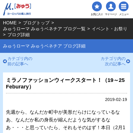
お気に入り
マイページ
メニュー
HOME
>
ブログトップ
>
みゅうローマ みゅうベネチア ブログ一覧
>
イベント・お祭り
>
ブログ詳細
みゅうローマ みゅうベネチア ブログ詳細
カテゴリ内の
カテゴリ内の
前の記事へ
次の記事へ
ミラノファッションウィークスタート！（19～25
Feburary）
2019-02-19
先週から、なんだか町中が美形だらけになっているな
あ、なんだか私の身長が縮んだような気がするな
あ・・・と思っていたら、それもそのはず！本日（2月1