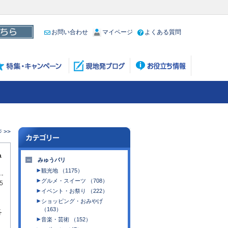
お問い合わせ
マイページ
よくある質問
>>
a
みゅうパリ
観光地 （1175）
グルメ・スイーツ （708）
5
イベント・お祭り （222）
ショッピング・おみやげ
（163）
各
音楽・芸術 （152）