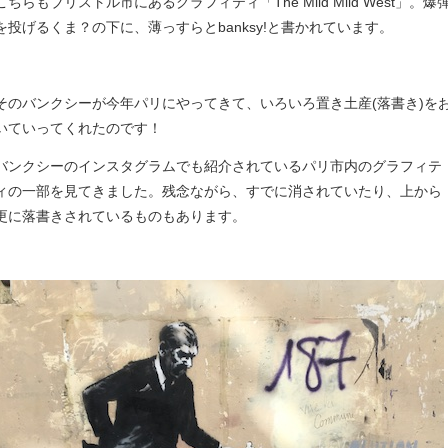
こちらもブリストル市にあるグラフィティ「The Mild Mild West」。爆
を投げるくま？の下に、薄っすらとbanksy!と書かれています。
そのバンクシーが今年パリにやってきて、いろいろ置き土産(落書き)を
いていってくれたのです！
バンクシーのインスタグラムでも紹介されているパリ市内のグラフィテ
ィの一部を見てきました。残念ながら、すでに消されていたり、上から
更に落書きされているものもあります。