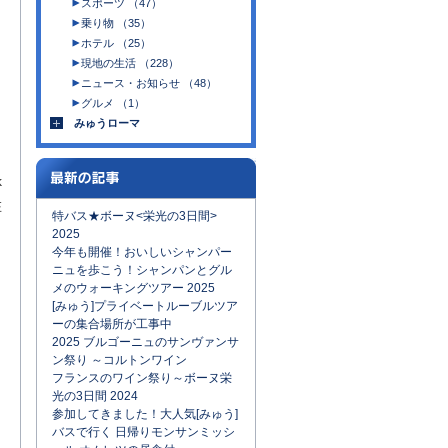
スポーツ （47）
乗り物 （35）
ホテル （25）
現地の生活 （228）
ニュース・お知らせ （48）
グルメ （1）
みゅうローマ
k
在
特バス★ボーヌ<栄光の3日間>
2025
今年も開催！おいしいシャンパー
ニュを歩こう！シャンパンとグル
メのウォーキングツアー 2025
[みゅう]プライベートルーブルツア
ーの集合場所が工事中
2025 ブルゴーニュのサンヴァンサ
ン祭り ～コルトンワイン
フランスのワイン祭り～ボーヌ栄
光の3日間 2024
参加してきました！大人気[みゅう]
バスで行く 日帰りモンサンミッシ