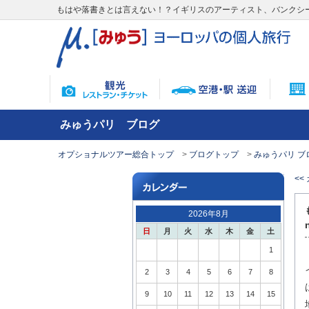
もはや落書きとは言えない！？イギリスのアーティスト、バンクシー(
みゅうパリ ブログ
オプショナルツアー総合トップ
ブログトップ
みゅうパリ ブ
<
2026年8月
日
月
火
水
木
金
土
1
2
3
4
5
6
7
8
9
10
11
12
13
14
15