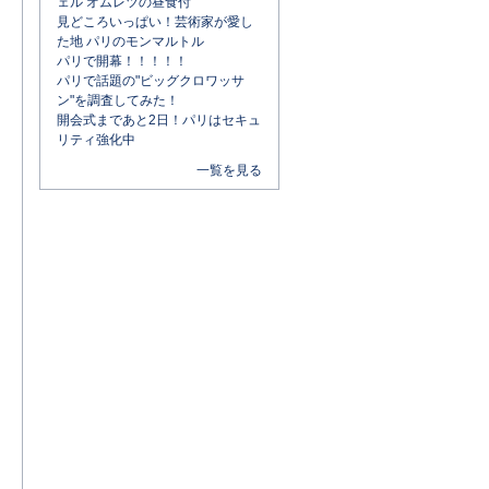
ェル オムレツの昼食付
見どころいっぱい！芸術家が愛し
た地 パリのモンマルトル
パリで開幕！！！！！
パリで話題の"ビッグクロワッサ
ン"を調査してみた！
開会式まであと2日！パリはセキュ
リティ強化中
一覧を見る