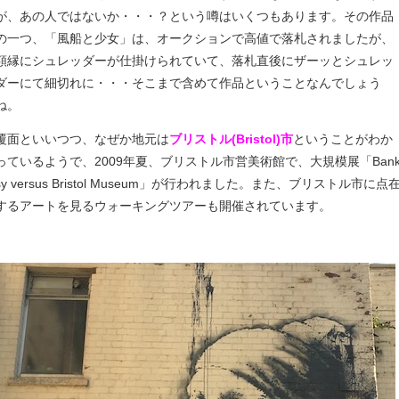
が、あの人ではないか・・・？という噂はいくつもあります。その作品
の一つ、「風船と少女」は、オークションで高値で落札されましたが、
額縁にシュレッダーが仕掛けられていて、落札直後にザーッとシュレッ
ダーにて細切れに・・・そこまで含めて作品ということなんでしょう
ね。
覆面といいつつ、なぜか地元は
ブリストル(Bristol)市
ということがわか
っているようで、2009年夏、ブリストル市営美術館で、大規模展「Ban
sy versus Bristol Museum」が行われました。また、ブリストル市に点
するアートを見るウォーキングツアーも開催されています。