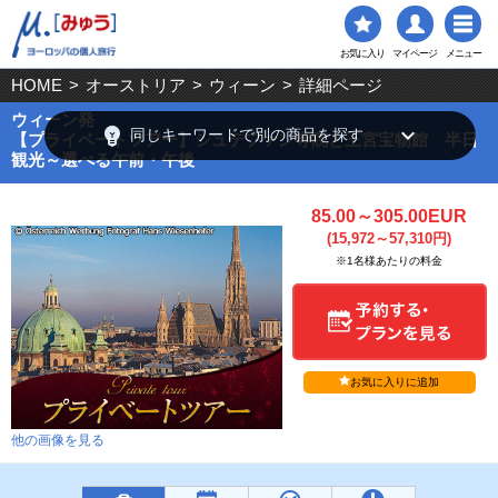
お気に入り
マイページ
メニュー
HOME
>
オーストリア
>
ウィーン
>
詳細ページ
ウィーン発
emoji_objects
keyboard_arrow_down
同じキーワードで別の商品を探す
【プライベートツアー】シュテファン寺院と王宮宝物館 半日
観光～選べる午前・午後
85.00～305.00EUR
(15,972～57,310円)
※1名様あたりの料金
お気に入りに追加
他の画像を見る