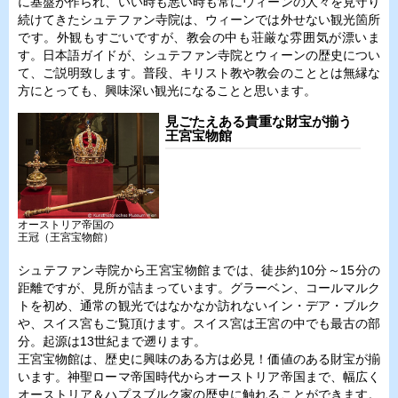
に基盤が作られ、いい時も悪い時も常にウィーンの人々を見守り
続けてきたシュテファン寺院は、ウィーンでは外せない観光箇所
です。外観もすごいですが、教会の中も荘厳な雰囲気が漂いま
す。日本語ガイドが、シュテファン寺院とウィーンの歴史につい
て、ご説明致します。普段、キリスト教や教会のこととは無縁な
方にとっても、興味深い観光になることと思います。
見ごたえある貴重な財宝が揃う
王宮宝物館
オーストリア帝国の
王冠（王宮宝物館）
シュテファン寺院から王宮宝物館までは、徒歩約10分～15分の
距離ですが、見所が詰まっています。グラーベン、コールマルク
トを初め、通常の観光ではなかなか訪れないイン・デア・ブルク
や、スイス宮もご覧頂けます。スイス宮は王宮の中でも最古の部
分。起源は13世紀まで遡ります。
王宮宝物館は、歴史に興味のある方は必見！価値のある財宝が揃
います。神聖ローマ帝国時代からオーストリア帝国まで、幅広く
オーストリア＆ハプスブルク家の歴史に触れることができます。