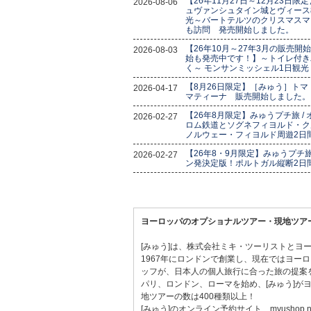
【26年11月27日～12月23日限
2026-08-06
ュヴァンシュタイン城とヴィース
光～バートテルツのクリスマスマ
も訪問 発売開始しました。
【26年10月～27年3月の販売開
2026-08-03
始も発売中です！】～トイレ付き
く～ モンサンミッシェル1日観光
【8月26日限定】［みゅう］トマ
2026-04-17
マティーナ 販売開始しました。
【26年8月限定】みゅうプチ旅 /
2026-02-27
ロム鉄道とソグネフィヨルド・
ノルウェー・フィヨルド周遊2日
【26年8・9月限定】みゅうプチ旅 
2026-02-27
ン発決定版！ポルトガル縦断2日
ヨーロッパのオプショナルツアー・現地ツアー
[みゅう]は、株式会社ミキ・ツーリストとヨ
1967年にロンドンで創業し、現在ではヨー
ッフが、日本人の個人旅行に合った旅の提案
パリ、ロンドン、ローマを始め、[みゅう]が
地ツアーの数は400種類以上！
[みゅう]のオンライン予約サイト、myusho