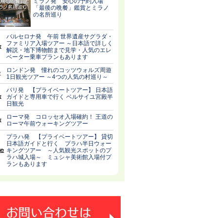
ミラノ発 安心の予約入場
「最後の晩餐」鑑賞とミラノ
の名所巡り
バルセロナ発 午前 世界遺産サグラダ・
ファミリア入場ツアー ～日本語で詳しく
解説・地下博物館まで見学・人気のエレ
ベーター乗車プランもあります
ロンドン発 憧れのコッツウォルズ周遊
1日観光ツアー ～4つの人気の村巡り～
パリ発 【プライベートツアー】 日本語
ガイドと専用車で行く ベルサイユ宮殿半
日観光
ローマ発 コロッセオ入場確約！ 王道の
ローマ午前ウォーキングツアー
プラハ発 【プライベートツアー】 貸切
日本語ガイドと行く プラハ半日ウォー
キングツアー ～人気観光スポットのプ
ラハ城入場～ ミュシャ美術館入場付プ
ランもあります