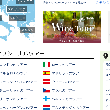
ハンガリー
ア
特集・キャンペーンをすべて見る>>
スロヴェニア
ア
クロアチア
ギリシャ
ロンドンのツアー
ローマのツアー
モ
ベ
バルセロナのツアー
マドリッドのツアー
ル
コ
フランクフルトのツアー
ウィーンのツアー
ス
チューリッヒのツアー
プラハのツアー
ハ
ユ
リスボンのツアー
ヘルシンキのツアー
ロ
ノ
コペンハーゲンのツアー
アムステルダムのツアー