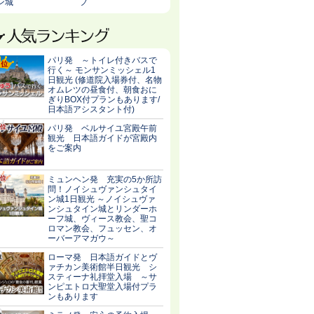
ン城
フ
パリ発 ～トイレ付きバスで
行く～ モンサンミッシェル1
日観光 (修道院入場券付、名物
オムレツの昼食付、朝食おに
ぎりBOX付プランもあります/
日本語アシスタント付)
パリ発 ベルサイユ宮殿午前
観光 日本語ガイドが宮殿内
をご案内
ミュンヘン発 充実の5か所訪
問！ノイシュヴァンシュタイ
ン城1日観光 ～ノイシュヴァ
ンシュタイン城とリンダーホ
ーフ城、ヴィース教会、聖コ
ロマン教会、フュッセン、オ
ーバーアマガウ～
ローマ発 日本語ガイドとヴ
ァチカン美術館半日観光 シ
スティーナ礼拝堂入場 ～サ
ンピエトロ大聖堂入場付プラ
ンもあります