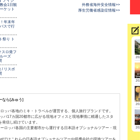
定】ノイシ
教会1日観
外務省海外安全情報>>
ーケット
厚生労働省感染症情報>>
始！年末年
バスで行
ト祭り ト
 オスロ発フ
クルーズ
20
間
/ リスボ
間
20
なら[みゅう]
20
ーロッパ各地のミキ・トラベルが運営する、個人旅行ブランドです。
ロッパ17カ国20都市に広がる現地オフィスと現地事情に精通したスタ
を発信し続けています。
ヨーロッパ各国の主要都市から運行する日本語オプショナルツアー・現
20
p.netではこれらの日本語オプショナルツアーや提携会社の現地ツアーを