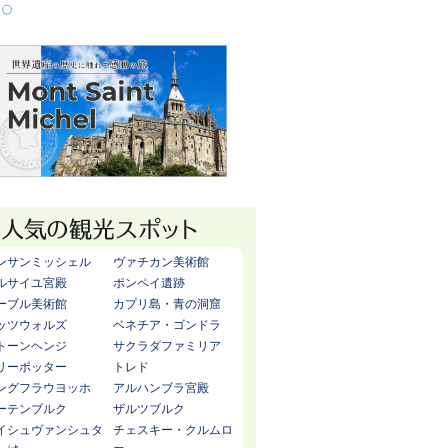
ンサンミッシェル
ヴァチカン美術館
ルサイユ宮殿
ポンペイ遺跡
ーブル美術館
カプリ島・青の洞窟
ッツウォルズ
ベネチア・ゴンドラ
トーンヘンジ
サクラダファミリア
リーポッター
トレド
ングフラウヨッホ
アルハンブラ宮殿
ーテンブルク
ザルツブルク
イシュヴァンシュタ
チェスキー・クルムロ