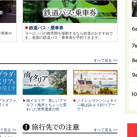
鉄道パス・乗車券
専用車や
ヨーロッパの都市間を移動するなら鉄道がおすすめで
す。各国の鉄道パス・乗車券が予約できます。
すべて見る
グラダファ
南イタリア 美しいアマ
ノイシュヴァンシュタイ
尽くす
ルフィ海岸とちょっと変
ン城は[みゅう]のツアー
わった世界遺産の街
で！
べて見る
すべて見る