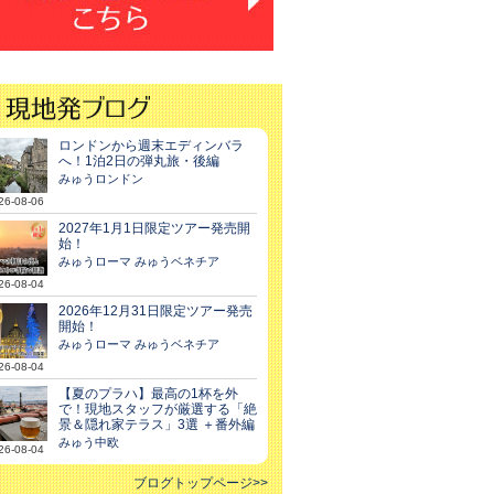
ロンドンから週末エディンバラ
へ！1泊2日の弾丸旅・後編
みゅうロンドン
26-08-06
2027年1月1日限定ツアー発売開
始！
みゅうローマ みゅうベネチア
26-08-04
2026年12月31日限定ツアー発売
開始！
みゅうローマ みゅうベネチア
26-08-04
【夏のプラハ】最高の1杯を外
で！現地スタッフが厳選する「絶
景＆隠れ家テラス」3選 ＋番外編
みゅう中欧
26-08-04
ブログトップページ