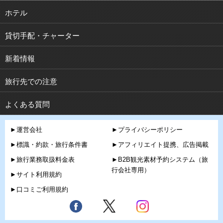
ホテル
貸切手配・チャーター
新着情報
旅行先での注意
よくある質問
►運営会社
►プライバシーポリシー
►標識・約款・旅行条件書
►アフィリエイト提携、広告掲載
►旅行業務取扱料金表
►B2B観光素材予約システム（旅
行会社専用）
►サイト利用規約
►口コミご利用規約