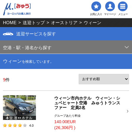
お気に入り
マイページ
メニュー
HOME
>
送迎トップ
>
オーストリア
>
ウィーン
送迎サービスを探す
空港・駅・港名から探す
ウィーン
を検索しています。
9
件
ウィーン市内ホテル ウィーン・シ
ュベヒャート空港 みゅうトランス
ファー 定員2名
グループあたり料金
140.00EUR
4.0
(26,306円 )