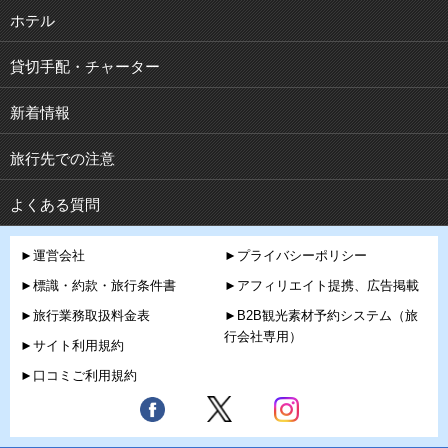
ホテル
貸切手配・チャーター
新着情報
旅行先での注意
よくある質問
►運営会社
►プライバシーポリシー
►標識・約款・旅行条件書
►アフィリエイト提携、広告掲載
►旅行業務取扱料金表
►B2B観光素材予約システム（旅
行会社専用）
►サイト利用規約
►口コミご利用規約