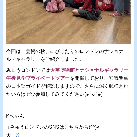
今回は「芸術の秋」にぴったりのロンドンのナショナ
ル・ギャラリーをご紹介しました。
みゅうロンドンでは
大英博物館とナショナルギャラリー
午後見学プライベートツアー
を開催しており、知識豊富
の日本語ガイドが解説しますので、さらに深く勉強され
たい方はぜひ参加してみてください(๑`·ᴗ·´๑)！
Kちゃん
↓みゅうロンドンのSNSはこちらから(^^)v
★
X