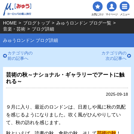
お気に入り
マイページ
メニュー
HOME
>
ブログトップ
>
みゅうロンドン ブログ一覧
>
音楽・芸術
>
ブログ詳細
みゅうロンドン ブログ詳細
カテゴリ内の
カテゴリ内の
前の記事へ
次の記事へ
芸術の秋～ナショナル・ギャラリーでアートに触
れる～
2025-09-18
９月に入り、最近のロンドンは、日差しや風に秋の気配
を感じるようになりました。吹く風がひんやりしてい
て、秋の訪れを感じます。
秋といえば、読書の秋、食欲の秋、そして
芸術の秋
！