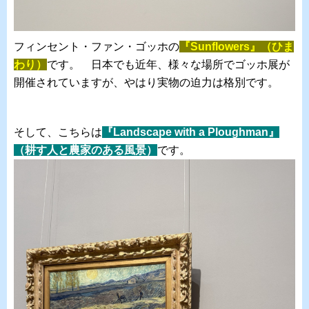
フィンセント・ファン・ゴッホの
『Sunflowers』（ひま
わり）
です。 日本でも近年、様々な場所でゴッホ展が
開催されていますが、やはり実物の迫力は格別です。
そして、こちらは
『Landscape with a Ploughman』
（耕す人と農家のある風景）
です。