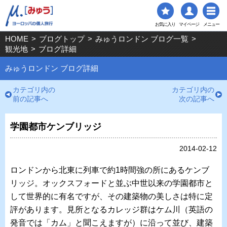
お気に入り
マイページ
メニュー
HOME
>
ブログトップ
>
みゅうロンドン ブログ一覧
>
観光地
>
ブログ詳細
みゅうロンドン ブログ詳細
カテゴリ内の
カテゴリ内の
前の記事へ
次の記事へ
学園都市ケンブリッジ
2014-02-12
ロンドンから北東に列車で約1時間強の所にあるケンブ
リッジ。オックスフォードと並ぶ中世以来の学園都市と
して世界的に有名ですが、その建築物の美しさは特に定
評があります。見所となるカレッジ群はケム川（英語の
発音では「カム」と聞こえますが）に沿って並び、建築