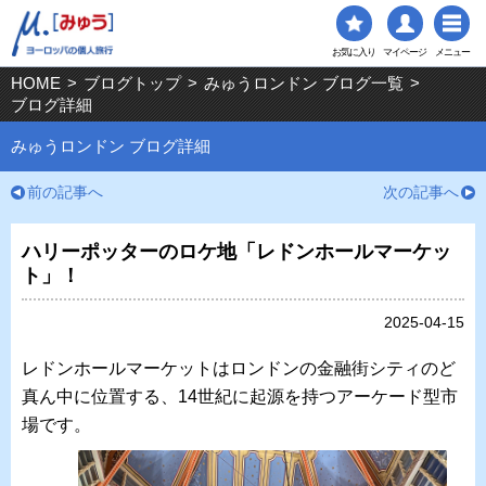
お気に入り
マイページ
メニュー
HOME
>
ブログトップ
>
みゅうロンドン ブログ一覧
>
ブログ詳細
みゅうロンドン ブログ詳細
前の記事へ
次の記事へ
ハリーポッターのロケ地「レドンホールマーケッ
ト」！
2025-04-15
レドンホールマーケットはロンドンの金融街シティのど
真ん中に位置する、14世紀に起源を持つアーケード型市
場です。