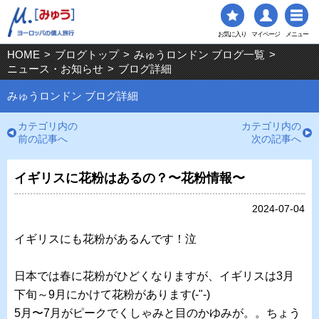
お気に入り
マイページ
メニュー
HOME
>
ブログトップ
>
みゅうロンドン ブログ一覧
>
ニュース・お知らせ
>
ブログ詳細
みゅうロンドン ブログ詳細
カテゴリ内の
カテゴリ内の
前の記事へ
次の記事へ
イギリスに花粉はあるの？〜花粉情報〜
2024-07-04
イギリスにも花粉があるんです！泣
日本では春に花粉がひどくなりますが、イギリスは3月
下旬～9月にかけて花粉があります(-"-)
5月〜7月がピークでくしゃみと目のかゆみが。。ちょう