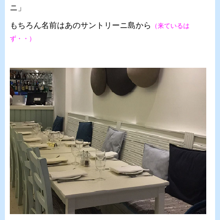
ニ」
もちろん名前はあのサントリーニ島から
（来ているは
ず・・）